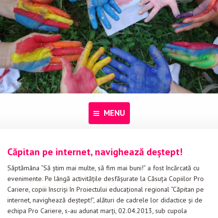
MENU
Acasă
Căpitan pe internet, navighează deştept!
Despre noi
Săptămâna “Să ştim mai multe, să fim mai buni!” a fost încărcată cu
evenimente. Pe lângă activităţile desfăşurate la Căsuţa Copiilor Pro
Programe
Cariere, copiii înscrişi în Proiectului educaţional regional “Căpitan pe
internet, navighează deştept!”, alături de cadrele lor didactice şi de
Pentru dascăli
echipa Pro Cariere, s-au adunat marţi, 02.04.2013, sub cupola