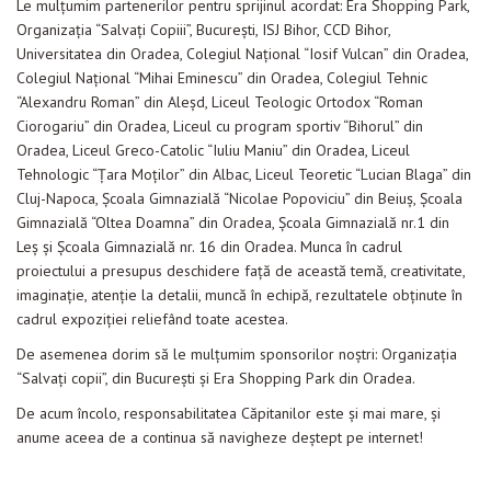
Le mulţumim partenerilor pentru sprijinul acordat: Era Shopping Park,
Organizaţia “Salvaţi Copiii”, Bucureşti, ISJ Bihor, CCD Bihor,
Universitatea din Oradea, Colegiul Naţional “Iosif Vulcan” din Oradea,
Colegiul Naţional “Mihai Eminescu” din Oradea, Colegiul Tehnic
“Alexandru Roman” din Aleşd, Liceul Teologic Ortodox “Roman
Ciorogariu” din Oradea, Liceul cu program sportiv “Bihorul” din
Oradea, Liceul Greco-Catolic “Iuliu Maniu” din Oradea, Liceul
Tehnologic “Ţara Moţilor” din Albac, Liceul Teoretic “Lucian Blaga” din
Cluj-Napoca, Şcoala Gimnazială “Nicolae Popoviciu” din Beiuş, Şcoala
Gimnazială “Oltea Doamna” din Oradea, Şcoala Gimnazială nr.1 din
Leş şi Şcoala Gimnazială nr. 16 din Oradea. Munca în cadrul
proiectului a presupus deschidere faţă de această temă, creativitate,
imaginaţie, atenţie la detalii, muncă în echipă, rezultatele obţinute în
cadrul expoziţiei reliefând toate acestea.
De asemenea dorim să le mulţumim sponsorilor noştri: Organizaţia
“Salvaţi copii”, din Bucureşti şi Era Shopping Park din Oradea.
De acum încolo, responsabilitatea Căpitanilor este şi mai mare, şi
anume aceea de a continua să navigheze deştept pe internet!