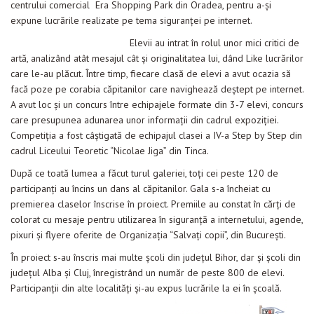
centrului comercial Era Shopping Park din Oradea, pentru a-şi
Evenimente
expune lucrările realizate pe tema siguranţei pe internet.
Materiale educaționale
Elevii au intrat în rolul unor mici critici de
artă, analizând atât mesajul cât şi originalitatea lui, dând Like lucrărilor
Blog
care le-au plăcut. Între timp, fiecare clasă de elevi a avut ocazia să
facă poze pe corabia căpitanilor care navighează deştept pe internet.
Anunțuri
A avut loc şi un concurs între echipajele formate din 3-7 elevi, concurs
care presupunea adunarea unor informaţii din cadrul expoziţiei.
Contact
Competiţia a fost câştigată de echipajul clasei a IV-a Step by Step din
cadrul Liceului Teoretic “Nicolae Jiga” din Tinca.
După ce toată lumea a făcut turul galeriei, toţi cei peste 120 de
participanţi au încins un dans al căpitanilor. Gala s-a încheiat cu
premierea claselor înscrise în proiect. Premiile au constat în cărţi de
colorat cu mesaje pentru utilizarea în siguranţă a internetului, agende,
pixuri şi flyere oferite de Organizaţia “Salvaţi copii”, din Bucureşti.
În proiect s-au înscris mai multe şcoli din judeţul Bihor, dar şi şcoli din
judeţul Alba şi Cluj, înregistrând un număr de peste 800 de elevi.
Participanţii din alte localităţi şi-au expus lucrările la ei în şcoală.