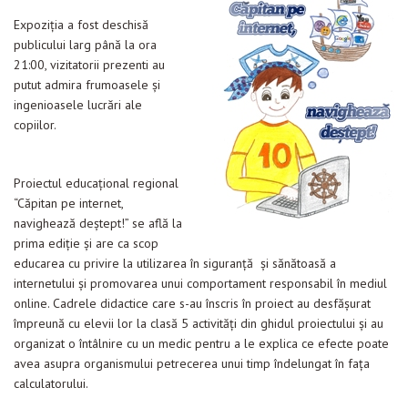
Expoziţia a fost deschisă
publicului larg până la ora
21:00, vizitatorii prezenti au
putut admira frumoasele şi
ingenioasele lucrări ale
copiilor.
Proiectul educaţional regional
“Căpitan pe internet,
navighează deştept!” se află la
prima ediţie şi are ca scop
educarea cu privire la utilizarea în siguranţă şi sănătoasă a
internetului şi promovarea unui comportament responsabil în mediul
online. Cadrele didactice care s-au înscris în proiect au desfăşurat
împreună cu elevii lor la clasă 5 activităţi din ghidul proiectului şi au
organizat o întâlnire cu un medic pentru a le explica ce efecte poate
avea asupra organismului petrecerea unui timp îndelungat în faţa
calculatorului.