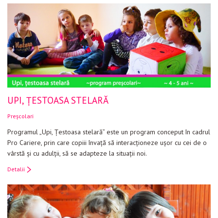
Evenimente
Materiale educaționale
Blog
Anunțuri
Contact
UPI, ŢESTOASA STELARĂ
Preșcolari
Programul „Upi, Ţestoasa stelară” este un program conceput în cadrul
Pro Cariere, prin care copiii învaţă să interacţioneze uşor cu cei de o
vârstă şi cu adulţii, să se adapteze la situaţii noi.
Detalii