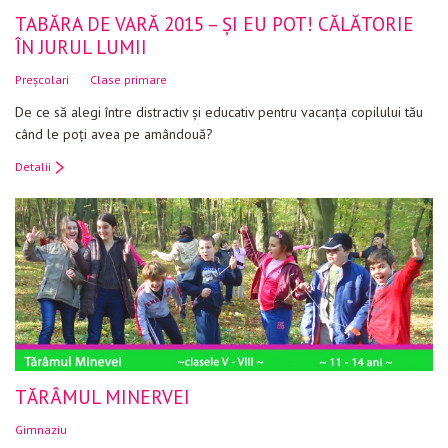
TABĂRA DE VARĂ 2015 – ȘI EU POT! CĂLĂTORIE
ÎN JURUL LUMII
Preșcolari
Clase primare
De ce să alegi între distractiv și educativ pentru vacanța copilului tău
când le poți avea pe amândouă?
Detalii
TĂRÂMUL MINERVEI
Gimnaziu