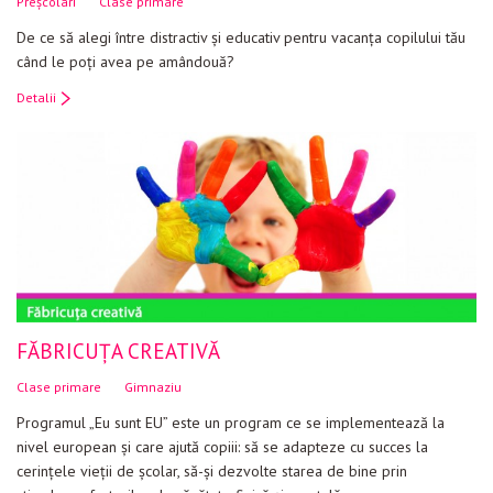
Preșcolari
Clase primare
De ce să alegi între distractiv și educativ pentru vacanța copilului tău
când le poți avea pe amândouă?
Detalii
FĂBRICUȚA CREATIVĂ
Clase primare
Gimnaziu
Programul „Eu sunt EU” este un program ce se implementează la
nivel european şi care ajută copiii: să se adapteze cu succes la
cerinţele vieţii de şcolar, să-şi dezvolte starea de bine prin