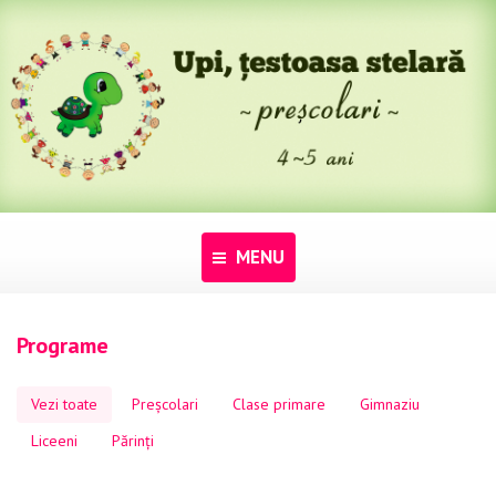
MENU
Acasă
Programe
Despre noi
Vezi toate
Preșcolari
Clase primare
Gimnaziu
Programe
Liceeni
Părinți
Pentru dascăli