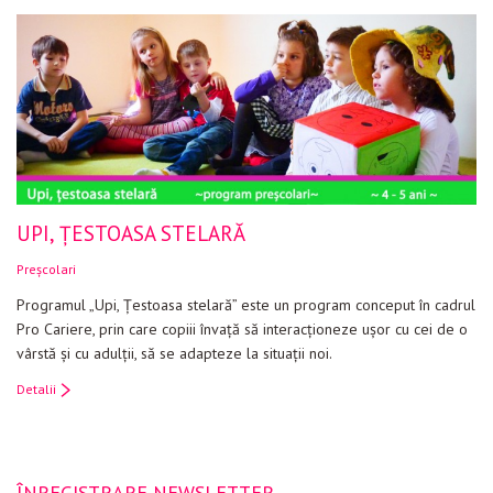
UPI, ŢESTOASA STELARĂ
Preșcolari
Programul „Upi, Ţestoasa stelară” este un program conceput în cadrul
Pro Cariere, prin care copiii învaţă să interacţioneze uşor cu cei de o
vârstă şi cu adulţii, să se adapteze la situaţii noi.
Detalii
ÎNREGISTRARE NEWSLETTER