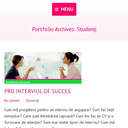
MENU
Portfolio Archives:
Studenți
Acasă
Despre noi
Programe
Pentru dascăli
Evenimente
Materiale educaționale
PRO INTERVIUL DE SUCCES
Blog
By
admiin
Studenți
Cum mă pregătesc pentru un interviu de angajare? Cum fac faţă
Anunțuri
emoţiilor? Care sunt întrebările capcană? Cum îmi fac un CV şi o
Scrisoare de intenţie? Sunt mai multe tipuri de interviu? Cum mă
Contact