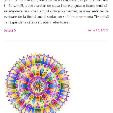
ŞI EU POT! şi mai apoi, odată cu intrarea in clasa I, cu programul I am
I – Eu sunt EU pentru şcolari de clasa I, care a ajutat-o foarte mult să
se adapteze cu succes la noul ciclu şcolar. Astfel, în urma şedinţei de
evaluare de la finalul anului şcolar, am solicitat-o pe mama Timeei să
ne răspundă la câteva întrebări referitoare…
iunie 26, 2013
Detalii