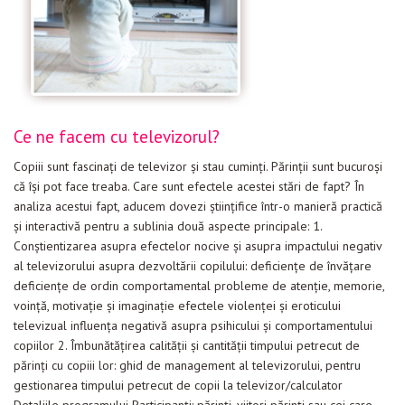
Ce ne facem cu televizorul?
Copiii sunt fascinaţi de televizor şi stau cuminţi. Părinţii sunt bucuroşi
că îşi pot face treaba. Care sunt efectele acestei stări de fapt? În
analiza acestui fapt, aducem dovezi ştiinţifice într-o manieră practică
şi interactivă pentru a sublinia două aspecte principale: 1.
Conştientizarea asupra efectelor nocive şi asupra impactului negativ
al televizorului asupra dezvoltării copilului: deficienţe de învăţare
deficienţe de ordin comportamental probleme de atenţie, memorie,
voinţă, motivaţie şi imaginaţie efectele violenţei şi eroticului
televizual influenţa negativă asupra psihicului şi comportamentului
copiilor 2. Îmbunătăţirea calităţii şi cantităţii timpului petrecut de
părinţi cu copiii lor: ghid de management al televizorului, pentru
gestionarea timpului petrecut de copii la televizor/calculator