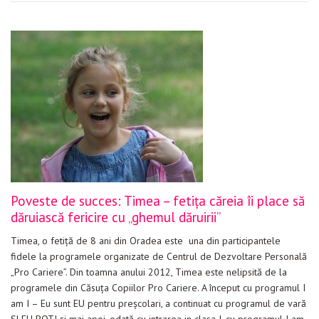
Poveste de succes: Timea – fetiţa căreia îi place să
dăruiască fericire cu „ghemul dăruirii”
Timea, o fetiţă de 8 ani din Oradea este una din participantele
fidele la programele organizate de Centrul de Dezvoltare Personală
„Pro Cariere”. Din toamna anului 2012, Timea este nelipsită de la
programele din Căsuţa Copiilor Pro Cariere. A început cu programul I
am I – Eu sunt EU pentru preşcolari, a continuat cu programul de vară