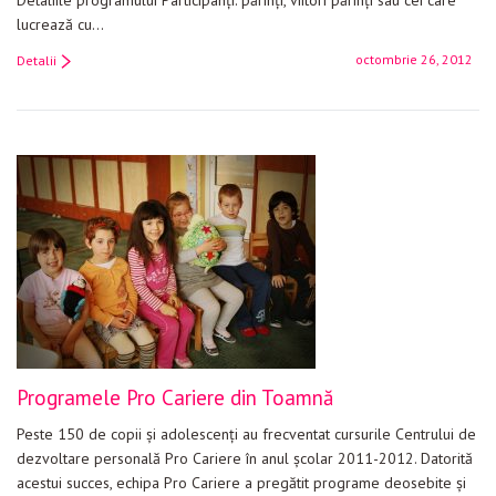
Detaliile programului Participanţi: părinţi, viitori părinţi sau cei care
lucrează cu…
octombrie 26, 2012
Detalii
Programele Pro Cariere din Toamnă
Peste 150 de copii și adolescenți au frecventat cursurile Centrului de
dezvoltare personală Pro Cariere în anul școlar 2011-2012. Datorită
acestui succes, echipa Pro Cariere a pregătit programe deosebite și