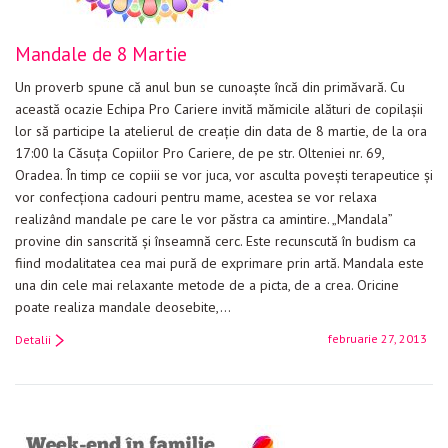
Mandale de 8 Martie
Un proverb spune că anul bun se cunoaşte încă din primăvară. Cu
această ocazie Echipa Pro Cariere invită mămicile alături de copilaşii
lor să participe la atelierul de creaţie din data de 8 martie, de la ora
17:00 la Căsuţa Copiilor Pro Cariere, de pe str. Olteniei nr. 69,
Oradea. În timp ce copiii se vor juca, vor asculta poveşti terapeutice şi
vor confecţiona cadouri pentru mame, acestea se vor relaxa
realizând mandale pe care le vor păstra ca amintire. „Mandala”
provine din sanscrită şi înseamnă cerc. Este recunscută în budism ca
fiind modalitatea cea mai pură de exprimare prin artă. Mandala este
una din cele mai relaxante metode de a picta, de a crea. Oricine
poate realiza mandale deosebite,…
februarie 27, 2013
Detalii