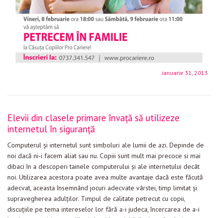
ianuarie 31, 2013
Elevii din clasele primare învață să utilizeze
internetul în siguranță
Computerul şi internetul sunt simboluri ale lumii de azi. Depinde de
noi dacă ni-i facem aliat sau nu. Copiii sunt mult mai precoce si mai
dibaci în a descoperi tainele computerului şi ale internetului decât
noi. Utilizarea acestora poate avea multe avantaje dacă este făcută
adecvat, aceasta însemnând jocuri adecvate vârstei, timp limitat şi
supravegherea adulţilor. Timpul de calitate petrecut cu copii,
discuţiile pe tema intereselor lor fără a-i judeca, încercarea de a-i