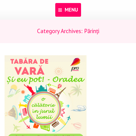
MENU
Category Archives:
Părinți
Acasă
Despre noi
Programe
Pentru dascăli
Evenimente
Materiale educaționale
Blog
Anunțuri
Contact