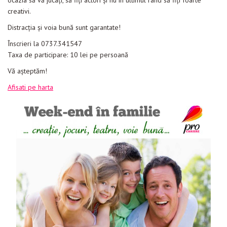
ocazia să vă jucaţi, să fiţi actori şi nu în ultimul rând să fiţi foarte
creativi.
Distracţia şi voia bună sunt garantate!
Înscrieri la 0737.341547
Taxa de participare: 10 lei pe persoană
Vă aşteptăm!
Afisati pe harta