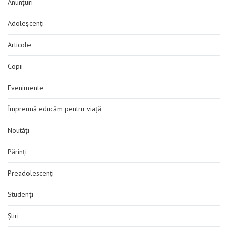
Anunțuri
Adoleșcenți
Articole
Copii
Evenimente
Împreună educăm pentru viață
Noutăți
Părinți
Preadolescenți
Studenți
Știri