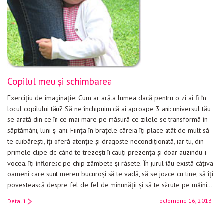
Copilul meu şi schimbarea
Exerciţiu de imaginaţie: Cum ar arăta lumea dacă pentru o zi ai fi în
locul copilului tău? Să ne închipuim că ai aproape 3 ani: universul tău
se arată din ce în ce mai mare pe măsură ce zilele se transformă în
săptămâni, luni şi ani. Fiinţa în braţele căreia îţi place atât de mult să
te cuibăreşti, îţi oferă atenţie şi dragoste necondiţionată, iar tu, din
primele clipe de când te trezeşti îi cauţi prezenţa şi doar auzindu-i
vocea, îţi înfloresc pe chip zâmbete şi râsete. În jurul tău există câţiva
oameni care sunt mereu bucuroşi să te vadă, să se joace cu tine, să îţi
povestească despre fel de fel de minunăţii şi să te sărute pe mâini…
octombrie 16, 2013
Detalii