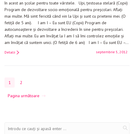
în acest an școlar pentru toate vârstele. Upi, țestoasa stelară (Copii)
Program de dezvoltare socio-emoțională pentru preșcolari. Aflați
mai multe. Mă simt fericită când vin la Upi și sunt cu prietenii mei. (O
fetiță de 5 ani). I am I – Eu sunt EU (Copii) Program de
autocunoaștere și dezvoltare a încrederii în sine pentru preșcolari.
Aflați mai multe. Eu am învățat la I am I să îmi controlez emoțiile și
am învățat că suntem unici. (O fetiță de 6 ani) I am I – Eu sunt EU –…
septembrie 5, 2012
Detalii
1
2
Pagina următoare