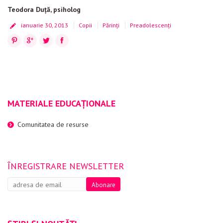
Teodora Duţă, psiholog
ianuarie 30, 2013
Copii
Părinți
Preadolescenți
Pinterest
Google+
Twitter
Facebook
MATERIALE EDUCAȚIONALE
Comunitatea de resurse
ÎNREGISTRARE NEWSLETTER