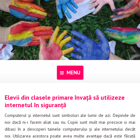
MENU
Acasă
Elevii din clasele primare învață să utilizeze
internetul în siguranță
Despre noi
Computerul şi internetul sunt simboluri ale lumii de azi. Depinde de
Programe
noi dacă ni-i facem aliat sau nu. Copiii sunt mult mai precoce si mai
dibaci în a descoperi tainele computerului şi ale internetului decât
Pentru dascăli
noi. Utilizarea acestora poate avea multe avantaje dacă este făcută