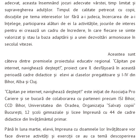
adecvat, aceasta însemnând jocuri adecvate vârstei, timp limitat şi
Evenimente
supravegherea adulţilor. Timpul de calitate petrecut cu copii,
discuţiile pe tema intereselor lor fără a-i judeca, încercarea de a-i
Materiale educaționale
înţelege, participarea alături de ei la activităţile, jocurile de interes
pentru ei creaază un cadru de încredere, în care fiecare se simte
Blog
valorizat şi stau la baza adaptării şi a unei dezvoltări armonioase în
Anunțuri
secolul vitezei.
Aceastea sunt
Contact
câteva dintre premisele proiectului educativ regional “Căpitan pe
internet, navighează deştept!”, proiect care îl desfăşoară în această
perioadă cadre didactice şi elevi ai claselor pregatitoare şi I-IV din
Bihor, Alba şi Cluj.
“Căpitan pe internet, navighează deştept!” este iniţiat de Asociaţia Pro
Cariere şi se bucură de colaborarea cu parteneri precum ISJ Bihor,
CCD Bihor, Universitatea din Oradea, Organizaţia “Salvaţi copiii”
Bucureşti, 12 şcoli gimnaziale şi licee împreună cu 44 de cadre
didactice din învăţământul primar.
Până în luna martie, elevii, împreuna cu doamnele lor învăţătoare vor
face diverse activităţi şi exerciţii ce au ca temă descoperirea