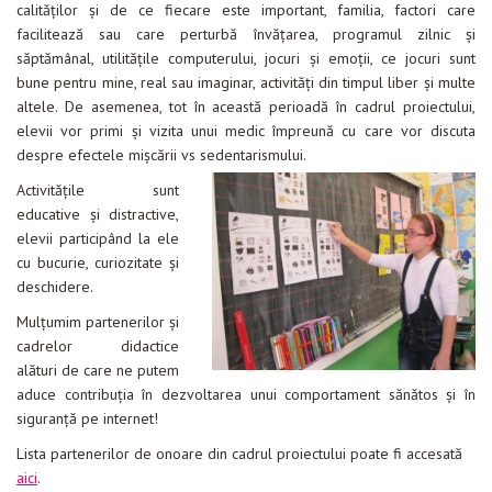
calităţilor şi de ce fiecare este important, familia, factori care
facilitează sau care perturbă învăţarea, programul zilnic şi
săptămânal, utilităţile computerului, jocuri şi emoţii, ce jocuri sunt
bune pentru mine, real sau imaginar, activităţi din timpul liber şi multe
altele. De asemenea, tot în această perioadă în cadrul proiectului,
elevii vor primi şi vizita unui medic împreună cu care vor discuta
despre efectele mişcării vs sedentarismului.
Activităţile sunt
educative şi distractive,
elevii participând la ele
cu bucurie, curiozitate şi
deschidere.
Mulţumim partenerilor şi
cadrelor didactice
alături de care ne putem
aduce contribuţia în dezvoltarea unui comportament sănătos şi în
siguranţă pe internet!
Lista partenerilor de onoare din cadrul proiectului poate fi accesată
aici
.