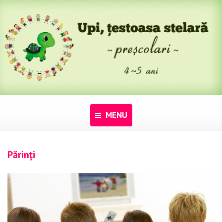
MENU
Acasă
Părinți
Despre noi
Programe
Pentru dascăli