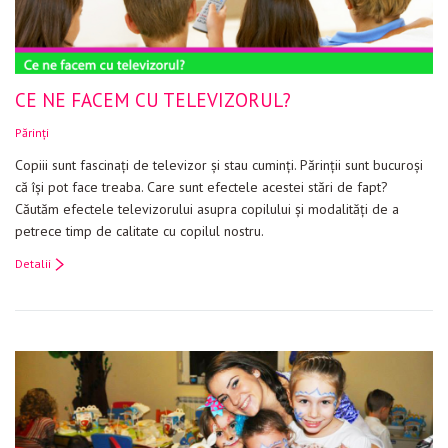
Evenimente
Materiale educaționale
CE NE FACEM CU TELEVIZORUL?
Blog
Părinți
Anunțuri
Copiii sunt fascinaţi de televizor şi stau cuminţi. Părinţii sunt bucuroşi
Contact
că îşi pot face treaba. Care sunt efectele acestei stări de fapt?
Căutăm efectele televizorului asupra copilului şi modalităţi de a
petrece timp de calitate cu copilul nostru.
Detalii