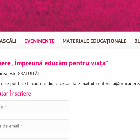
ASCĂLI
EVENIMENTE
MATERIALE EDUCAȚIONALE
B
riere „Împreună educăm pentru viața”
parea este GRATUITĂ!
ile se pot face la cadrele didactice sau la e-mail-ul: conferinta@procariere.
lar Înscriere