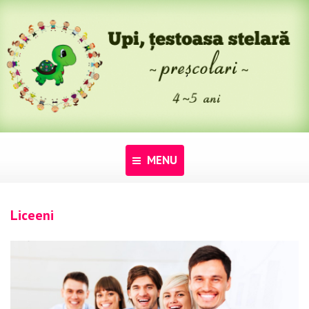
MENU
Acasă
Liceeni
Despre noi
Programe
Pentru dascăli