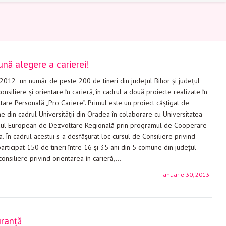
ună alegere a carierei!
2012 un număr de peste 200 de tineri din judeţul Bihor şi judeţul
consiliere şi orientare în carieră, în cadrul a două proiecte realizate în
are Personală „Pro Cariere”. Primul este un proiect câştigat de
e din cadrul Universităţii din Oradea în colaborare cu Universitatea
ndul European de Dezvoltare Regională prin programul de Cooperare
 În cadrul acestui s-a desfăşurat loc cursul de Consiliere privind
participat 150 de tineri între 16 şi 35 ani din 5 comune din judeţul
consiliere privind orientarea în carieră,…
ianuarie 30, 2013
uranță