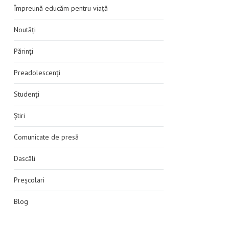
Împreună educăm pentru viață
Noutăți
Părinți
Preadolescenți
Studenți
Știri
Comunicate de presă
Dascăli
Preșcolari
Blog