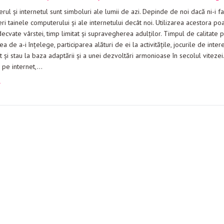
ul şi internetul sunt simboluri ale lumii de azi. Depinde de noi dacă ni-i fa
i tainele computerului şi ale internetului decât noi. Utilizarea acestora 
decvate vârstei, timp limitat şi supravegherea adulţilor. Timpul de calitate pe
ea de a-i înţelege, participarea alături de ei la activităţile, jocurile de in
t şi stau la baza adaptării şi a unei dezvoltări armonioase în secolul viteze
 pe internet,…