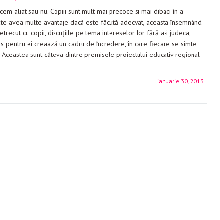
cem aliat sau nu. Copiii sunt mult mai precoce si mai dibaci în a
poate avea multe avantaje dacă este făcută adecvat, aceasta însemnând
trecut cu copii, discuţiile pe tema intereselor lor fără a-i judeca,
teres pentru ei creaază un cadru de încredere, în care fiecare se simte
i. Aceastea sunt câteva dintre premisele proiectului educativ regional
ianuarie 30, 2013