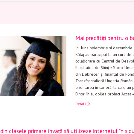
Mai pregătiţi pentru o b
În luna noiembrie şi decembrie 
Sălaj au participat la un curs de 
colaborare cu Centrul de Dezvolt
Facultatea de Ştiinţe Socio-Uman
din Debrecen şi finanţat de Fo
Transfrontalieră Ungaria-România.
orientarea în carieră, la care au 
Bihor. În al doilea proiect Acces-
Detalii
 din clasele primare învață să utilizeze internetul în sig