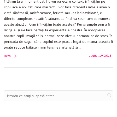
întâlnim la un moment dat, într-un oarecare context, îi învăţăm pe
copii acele abilităţi care mai tarziu vor face diferenţa între a avea o
viaţă sănătoasă, satisfacatoare, fericită sau una bolnavicioasă, cu
diferite complexe, nesatisfacatoare. La final va spun cum se numesc
aceste abilităţi. Cum îi învăţăm toate acestea? Pur şi simplu prin a fi
lângă ei şi a-i face părtaşi la experienţele noastre. În apropierea
noastră copiii învaţă să îşi normalizeze nivelul hormonilor de stres. În
perioada de sugar, când copilul este practic legat de mama, aceasta îi
poate reduce bătăile inimii, tensinea arterială şi…
august 19, 2013
Detalii