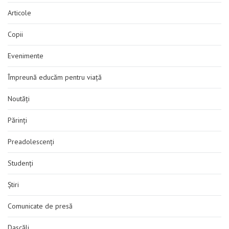
Articole
Copii
Evenimente
Împreună educăm pentru viață
Noutăți
Părinți
Preadolescenți
Studenți
Știri
Comunicate de presă
Dascăli