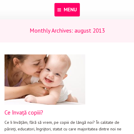
MENU
Monthly Archives:
august 2013
Acasă
Despre noi
Programe
Pentru dascăli
Evenimente
Materiale educaționale
Blog
Ce învaţă copiii?
Anunțuri
Ce îi învăţăm, fără să vrem, pe copiii de lângă noi? În calitate de
Contact
părinţi, educatori, îngrijtori, statut cu care majoritatea dintre noi ne