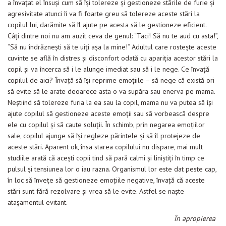
a învaţat el însuşi cum să îşi tolereze şi gestioneze stările de furie şi
agresivitate atunci îi va fi foarte greu să tolereze aceste stări la
copilul lui, darămite să îl ajute pe acesta să le gestioneze eficient.
Câţi dintre noi nu am auzit ceva de genul: “Taci! Să nu te aud cu asta!”,
“Să nu îndrăzneşti să te uiţi aşa la mine!” Adultul care rosteşte aceste
cuvinte se află în distres şi disconfort odată cu apariţia acestor stări la
copil şi va încerca să i le alunge imediat sau să i le nege. Ce învaţă
copilul de aici? Învaţă să îşi reprime emoţiile – să nege că există ori
să evite să le arate deoarece asta o va supăra sau enerva pe mama.
Neştiind să tolereze furia la ea sau la copil, mama nu va putea să îşi
ajute copilul să gestioneze aceste emoţii sau să vorbească despre
ele cu copilul şi să caute soluţii. În schimb, prin negarea emoţiilor
sale, copilul ajunge să îşi regleze părintele şi să îl protejeze de
aceste stări. Aparent ok, însa starea copilului nu dispare, mai mult
studiile arată că aceşti copii tind să pară calmi şi liniştiţi în timp ce
pulsul şi tensiunea lor o iau razna. Organismul lor este dat peste cap,
în loc să înveţe să gestioneze emoţiile negative, învaţă că aceste
stări sunt fără rezolvare şi vrea să le evite. Astfel se naşte
ataşamentul evitant.
În apropierea