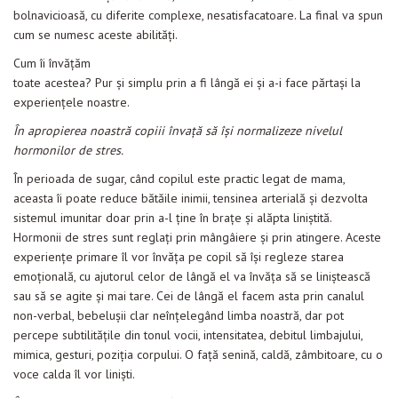
Evenimente
bolnavicioasă, cu diferite complexe, nesatisfacatoare. La final va spun
cum se numesc aceste abilităţi.
Materiale educaționale
Cum îi învăţăm
toate acestea? Pur şi simplu prin a fi lângă ei şi a-i face părtaşi la
Blog
experienţele noastre.
Anunțuri
În apropierea noastră copiii învaţă să îşi normalizeze nivelul
hormonilor de stres.
Contact
În perioada de sugar, când copilul este practic legat de mama,
aceasta îi poate reduce bătăile inimii, tensinea arterială şi dezvolta
sistemul imunitar doar prin a-l ţine în braţe şi alăpta liniştită.
Hormonii de stres sunt reglaţi prin mângâiere şi prin atingere. Aceste
experienţe primare îl vor învăţa pe copil să îşi regleze starea
emoţională, cu ajutorul celor de lângă el va învăţa să se liniştească
sau să se agite şi mai tare. Cei de lângă el facem asta prin canalul
non-verbal, bebeluşii clar neînţelegând limba noastră, dar pot
percepe subtilităţile din tonul vocii, intensitatea, debitul limbajului,
mimica, gesturi, poziţia corpului. O faţă senină, caldă, zâmbitoare, cu o
voce calda îl vor linişti.