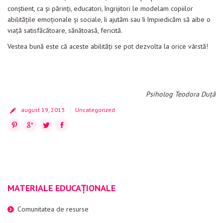
conştient, ca şi părinţi, educatori, îngrijitori le modelam copiilor
abilităţile emoţionale şi sociale, îi ajutăm sau îi împiedicăm să aibe o
viaţă satisfăcătoare, sănătoasă, fericită.
Vestea bună este că aceste abilităţi se pot dezvolta la orice vârstă!
Psiholog Teodora Duţă
august 19, 2013
Uncategorized
Pinterest
Google+
Twitter
Facebook
MATERIALE EDUCAȚIONALE
Comunitatea de resurse