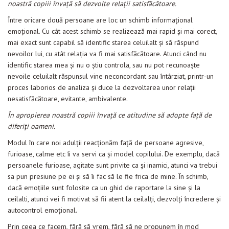
noastră copiii învaţă să dezvolte relaţii satisfăcătoare.
Între oricare două persoane are loc un schimb informaţional
emoţional. Cu cât acest schimb se realizează mai rapid şi mai corect,
mai exact sunt capabil să identific starea celuilalt şi să răspund
nevoilor lui, cu atât relaţia va fi mai satisfăcătoare. Atunci când nu
identific starea mea şi nu o ştiu controla, sau nu pot recunoaşte
nevoile celuilalt răspunsul vine neconcordant sau întârziat, printr-un
proces laborios de analiza şi duce la dezvoltarea unor relaţii
nesatisfăcătoare, evitante, ambivalente.
În apropierea noastră copiii învaţă ce atitudine să adopte faţă de
diferiţi oameni.
Modul în care noi adulţii reacţionăm faţă de persoane agresive,
furioase, calme etc îi va servi ca şi model copilului. De exemplu, dacă
persoanele furioase, agitate sunt privite ca şi inamici, atunci va trebui
sa pun presiune pe ei şi să îi fac să le fie frica de mine. În schimb,
dacă emoţiile sunt folosite ca un ghid de raportare la sine şi la
ceilalti, atunci vei fi motivat să fii atent la ceilalţi, dezvolţi încredere şi
autocontrol emoţional.
Prin ceea ce facem, fără să vrem, fără să ne propunem în mod