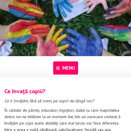
MENU
Acasă
Ce învaţă copiii?
Despre noi
Ce îi învăţăm, fără să vrem, pe copiii de lângă noi?
În calitate de părinţi, educatori, îngrijtori, statut cu care majoritatea
Programe
dintre noi ne întâlnim la un moment dat, într-un oarecare context, îi
învăţăm pe copii acele abilităţi care mai tarziu vor face diferenţa
Pentru dascăli
între a avea o viaţă sănătoasă, satisfacatoare, fericită sau una