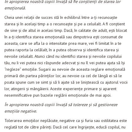
În apropierea noastră copiii învaţă să fie conştienţi de starea lor
emoţională.
Cheia unei relaţii de succes stă în echilibrul între a-ţi recunoaşte
starea şi în acelaşi timp a o recunoaşte şi pe a celuilalt. A fi conştient
de sine şi de altul in acelasi timp. Dacă, în calitate de adult, eşti blocat
în a-ţi identifica starea emoţională sau dimpotriva eşti consumat de
aceasta, care se afla la o intensitate prea mare, vei fi limitat în a te
putea raporta la celălalt, în a putea observa şi identifica starea şi
nevoile celuilalt. Atunci când nu identifici starea şi nevoile copilului
tău, nu îi vei putea nici răspunde adecvat şi nu îl vei putea ajuta să îşi
“regleze” emoţiile. Sugarii au nevoie de aceasta reglare emoţională
primară din partea părinţilor lor, au nevoie ca cel de lângă ei să le
poata spune cum se simt şi să îi ajute să se liniştească cu ajutorul vocii
lor, atingerii şi mângâierii. Aceste experienţe primare şi aparent
nesemnificative pun bazele reglării emoţionale de mai apoi.
În apropierea noastră copiii învaţă să tolereze şi să gestioneze
emoţiile negative.
Tolerarea emoţiilor neplăcute, negative ca şi furia sau ostilitatea este
reglată tot de către părinţi. Dacă cel care îngrijeşte, educă copilul, nu