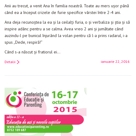
Anii au trecut, a venit Ana în familia noastră. Toate au mers ușor până
când ea a început crizele de furie specifice vârstei între 2-4 ani.
Ana deja recunoștea la ea și la ceilalți furia, o și verbaliza și știa și să
inspire adânc pentru a se calma. Avea vreo 2 ani și jumătate când
auzindu-l pe bunicul înjurând la volan pentru că l-a prins radarul, i-a
spus „Dede, respiră!”
Când s-a născut și fratiorul ei…
ianuarie 22, 2016
Detalii