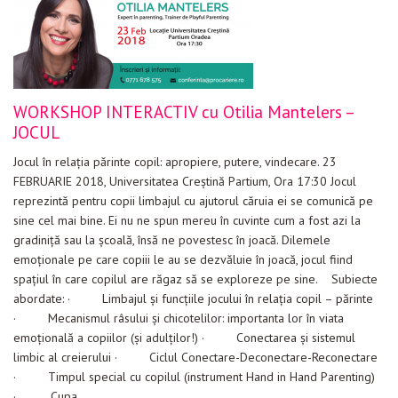
WORKSHOP INTERACTIV cu Otilia Mantelers –
JOCUL
Jocul în relația părinte copil: apropiere, putere, vindecare. 23
FEBRUARIE 2018, Universitatea Creștină Partium, Ora 17:30 Jocul
reprezintă pentru copii limbajul cu ajutorul căruia ei se comunică pe
sine cel mai bine. Ei nu ne spun mereu în cuvinte cum a fost azi la
gradiniță sau la școală, însă ne povestesc în joacă. Dilemele
emoționale pe care copiii le au se dezvăluie în joacă, jocul fiind
spațiul în care copilul are răgaz să se exploreze pe sine. Subiecte
abordate: · Limbajul și funcțiile jocului în relația copil – părinte
· Mecanismul râsului și chicotelilor: importanta lor în viata
emoțională a copiilor (și adulților!) · Conectarea și sistemul
limbic al creierului · Ciclul Conectare-Deconectare-Reconectare
· Timpul special cu copilul (instrument Hand in Hand Parenting)
· „Cupa…