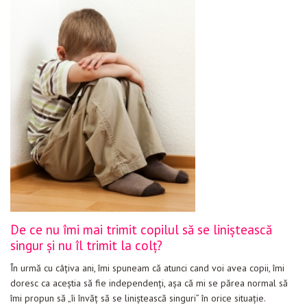
De ce nu îmi mai trimit copilul să se liniștească
singur și nu îl trimit la colț?
În urmă cu câțiva ani, îmi spuneam că atunci cand voi avea copii, îmi
doresc ca aceștia să fie independenți, așa că mi se părea normal să
îmi propun să „îi învăț să se liniștească singuri” în orice situație.