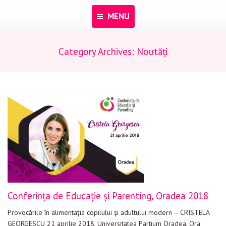
MENU
Category Archives:
Noutăți
Acasă
Despre noi
Programe
Pentru dascăli
Evenimente
Materiale educaționale
Blog
Conferința de Educație și Parenting, Oradea 2018
Anunțuri
Provocările în alimentația copilului și adultului modern – CRISTELA
Contact
GEORGESCU 21 aprilie 2018, Universitatea Partium Oradea, Ora