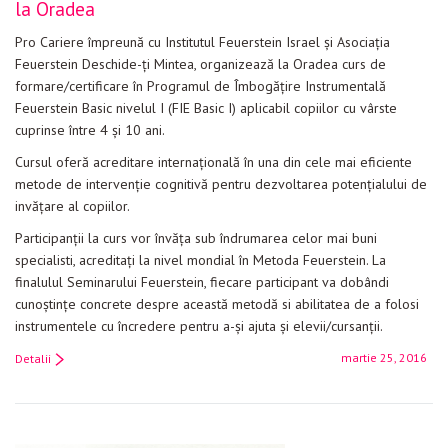
la Oradea
Pro Cariere împreună cu Institutul Feuerstein Israel și Asociația
Feuerstein Deschide-ți Mintea, organizează la Oradea curs de
formare/certificare în Programul de Îmbogățire Instrumentală
Feuerstein Basic nivelul I (FIE Basic I) aplicabil copiilor cu vârste
cuprinse între 4 și 10 ani.
Cursul oferă acreditare internațională în una din cele mai eficiente
metode de intervenție cognitivă pentru dezvoltarea potenţialului de
invățare al copiilor.
Participanţii la curs vor învăţa sub îndrumarea celor mai buni
specialisti, acreditaţi la nivel mondial în Metoda Feuerstein. La
finalulul Seminarului Feuerstein, fiecare participant va dobândi
cunoştinţe concrete despre această metodă si abilitatea de a folosi
instrumentele cu încredere pentru a-şi ajuta şi elevii/cursanții.
martie 25, 2016
Detalii