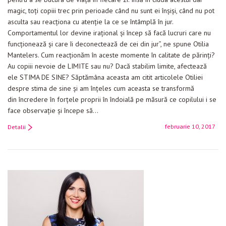
magic, toți copiii trec prin perioade când nu sunt ei înșiși, când nu pot
asculta sau reacționa cu atenție la ce se întâmplă în jur.
Comportamentul lor devine irațional și încep să facă lucruri care nu
funcționează și care îi deconectează de cei din jur”, ne spune Otilia
Mantelers. Cum reacționăm în aceste momente în calitate de părinți?
Au copiii nevoie de LIMITE sau nu? Dacă stabilim limite, afectează
ele STIMA DE SINE? Săptămâna aceasta am citit articolele Otiliei
despre stima de sine și am înțeles cum aceasta se transformă
din încredere în forțele proprii în îndoială pe măsură ce copilului i se
face observație și începe să…
februarie 10, 2017
Detalii