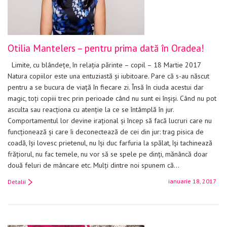
Otilia Mantelers – pentru prima dată în Oradea!
Limite, cu blândeţe, în relaţia părinte – copil – 18 Martie 2017
Natura copiilor este una entuziastă și iubitoare. Pare că s-au născut
pentru a se bucura de viață în fiecare zi. Însă în ciuda acestui dar
magic, toți copiii trec prin perioade când nu sunt ei înșiși. Când nu pot
asculta sau reacționa cu atenție la ce se întâmplă în jur.
Comportamentul lor devine irațional și încep să facă lucruri care nu
funcționează și care îi deconectează de cei din jur: trag pisica de
coadă, își lovesc prietenul, nu își duc farfuria la spălat, își tachinează
frățiorul, nu fac temele, nu vor să se spele pe dinți, mănâncă doar
două feluri de mâncare etc. Mulți dintre noi spunem că…
ianuarie 18, 2017
Detalii