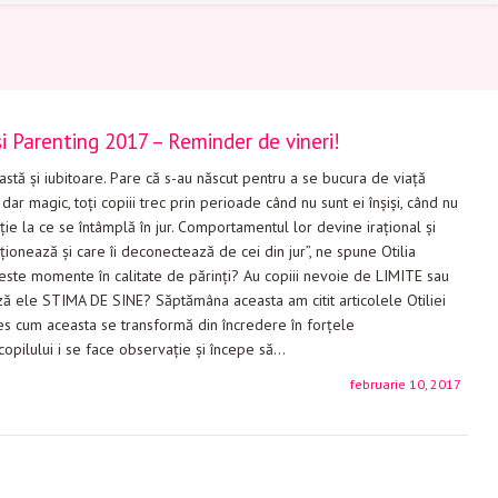
i Parenting 2017 – Reminder de vineri!
stă și iubitoare. Pare că s-au născut pentru a se bucura de viață
i dar magic, toți copiii trec prin perioade când nu sunt ei înșiși, când nu
ție la ce se întâmplă în jur. Comportamentul lor devine irațional și
ționează și care îi deconectează de cei din jur”, ne spune Otilia
ste momente în calitate de părinți? Au copiii nevoie de LIMITE sau
ază ele STIMA DE SINE? Săptămâna aceasta am citit articolele Otiliei
es cum aceasta se transformă din încredere în forțele
copilului i se face observație și începe să…
februarie 10, 2017