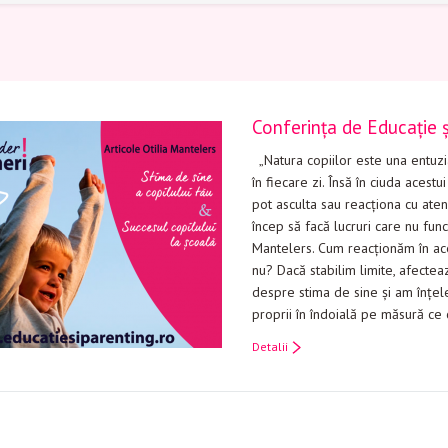
Conferința de Educație ș
„Natura copiilor este una entuzia
în fiecare zi. Însă în ciuda acestu
pot asculta sau reacționa cu aten
încep să facă lucruri care nu func
Mantelers. Cum reacționăm în ace
nu? Dacă stabilim limite, afecte
despre stima de sine și am înțel
proprii în îndoială pe măsură ce 
Detalii