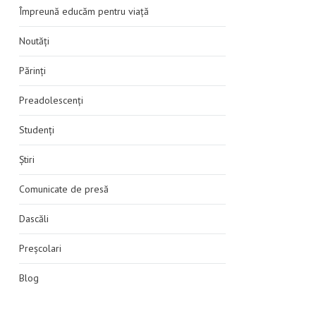
Împreună educăm pentru viață
Noutăți
Părinți
Preadolescenți
Studenți
Știri
Comunicate de presă
Dascăli
Preșcolari
Blog