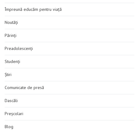
Împreună educăm pentru viață
Noutăți
Părinți
Preadolescenți
Studenți
Știri
Comunicate de presă
Dascăli
Preșcolari
Blog