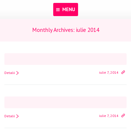
MENU
Monthly Archives:
iulie 2014
Acasă
Despre noi
Programe
Pentru dascăli
iulie 7, 2014
Detalii
Evenimente
Materiale educaționale
Blog
Anunțuri
iulie 7, 2014
Detalii
Contact