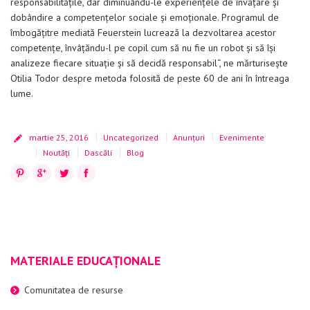
responsabilitățile, dar diminuându-le experiențele de învățare și
dobândire a competențelor sociale și emoționale. Programul de
îmbogățitre mediată Feuerstein lucrează la dezvoltarea acestor
competențe, învâțăndu-l pe copil cum să nu fie un robot și să își
analizeze fiecare situație și să decidă responsabil“, ne mărturisește
Otilia Todor despre metoda folosită de peste 60 de ani în întreaga
lume.
martie 25, 2016
Uncategorized
Anunțuri
Evenimente
Noutăți
Dascăli
Blog
Pinterest
Google+
Twitter
Facebook
MATERIALE EDUCAȚIONALE
Comunitatea de resurse