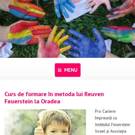
MENU
Acasă
Curs de formare în metoda lui Reuven
Feuerstein la Oradea
Despre noi
Pro Cariere
Programe
împreună cu
Institutul Feuerstein
Pentru dascăli
Israel și Asociația