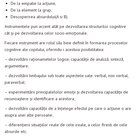
De la empatie la acțiune,
De la element la grup,
Descoperirea absurdului(A si B).
Instrumentele pun accent atât pe dezvoltarea structurilor cognitive
cât și pe dezvoltarea celor socio-emoționale.
Fiecare instrument are rolul său bine definit în formarea proceselor
cognitive ale copilului, oferindu-i acestuia posibilitatea:
– dezvoltării raționametelor logice, capacității de analiză, sinteză,
argumentare;
– dezvoltării limbajului sub toate aspectele sale: verbal, non verbal,
paraverbal;
– experimentării principalelolor emoții și dezvoltarea capacității de
recunoaștere și identificare a acestora;
– dezvoltării capacității de a înțelege efectul pe care o acțiune o are
asupra unei alte persoane;
– diferențierii situațiilor reale de cele ireale, a celor firesti de cele
absurde etc.