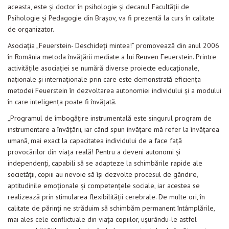
aceasta, este și doctor în psihologie și decanul Facultății de
Psihologie și Pedagogie din Brașov, va fi prezentă la curs în calitate
de organizator.
Asociația „Feuerstein- Deschideți mintea!” promovează din anul 2006
în România metoda învățării mediate a lui Reuven Feuerstein. Printre
activitățile asociației se numără diverse proiecte educaționale,
naționale și internaționale prin care este demonstrată eficiența
metodei Feuerstein în dezvoltarea autonomiei individului și a modului
în care inteligența poate fi învățată.
„Programul de îmbogățire instrumentală este singurul program de
instrumentare a învățării, iar când spun învățare mă refer la învățarea
umană, mai exact la capacitatea individului de a face față
provocărilor din viața reală! Pentru a deveni autonomi și
independenți, capabili să se adapteze la schimbările rapide ale
societății, copiii au nevoie să își dezvolte procesul de gândire,
aptitudinile emoționale și competențele sociale, iar acestea se
realizează prin stimularea flexibilității cerebrale. De multe ori, în
calitate de părinți ne străduim să schimbăm permanent întâmplările,
mai ales cele conflictuale din viața copiilor, ușurându-le astfel