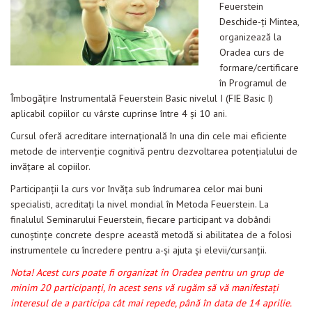
Feuerstein
Evenimente
Deschide-ți Mintea,
organizează la
Materiale educaționale
Oradea curs de
formare/certificare
Blog
în Programul de
Anunțuri
Îmbogățire Instrumentală Feuerstein Basic nivelul I (FIE Basic I)
aplicabil copiilor cu vârste cuprinse între 4 și 10 ani.
Contact
Cursul oferă acreditare internațională în una din cele mai eficiente
metode de intervenție cognitivă pentru dezvoltarea potenţialului de
invățare al copiilor.
Participanţii la curs vor învăţa sub îndrumarea celor mai buni
specialisti, acreditaţi la nivel mondial în Metoda Feuerstein. La
finalulul Seminarului Feuerstein, fiecare participant va dobândi
cunoştinţe concrete despre această metodă si abilitatea de a folosi
instrumentele cu încredere pentru a-şi ajuta şi elevii/cursanții.
Nota! Acest curs poate fi organizat în Oradea pentru un grup de
minim 20 participanți, în acest sens vă rugăm să vă manifestați
interesul de a participa cât mai repede, până în data de 14 aprilie.