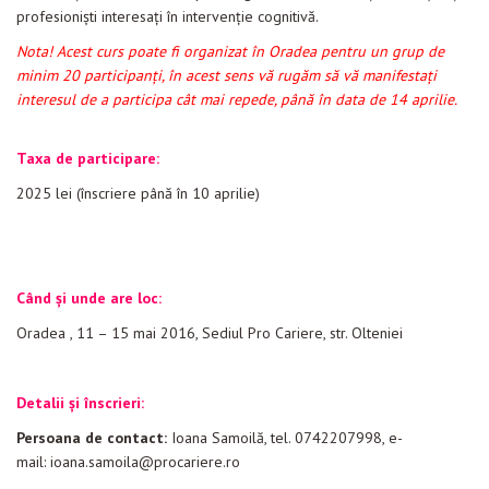
profesioniști interesaţi în intervenţie cognitivă.
Nota! Acest curs poate fi organizat în Oradea pentru un grup de
minim 20 participanți, în acest sens vă rugăm să vă manifestați
interesul de a participa cât mai repede, până în data de 14 aprilie.
Taxa de participare:
2025 lei (înscriere până în 10 aprilie)
Când și unde are loc:
Oradea , 11 – 15 mai 2016, Sediul Pro Cariere, str. Olteniei
Detalii și înscrieri:
Persoana de contact:
Ioana Samoilă,
tel. 0742207998, e-
mail:
ioana.samoila@procariere.ro