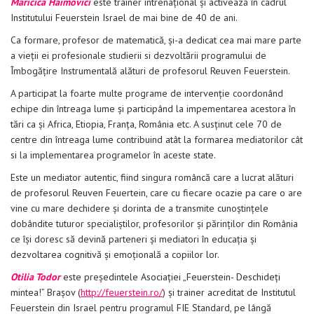
Maricica Haimovici
este trainer intrenațional și activează în cadrul
Institutului Feuerstein Israel de mai bine de 40 de ani.
Ca formare, profesor de matematică, și-a dedicat cea mai mare parte
a vieții ei profesionale studierii si dezvoltării programului de
Îmbogățire Instrumentală alături de profesorul Reuven Feuerstein.
A participat la foarte multe programe de intervenție coordonând
echipe din întreaga lume și participând la impementarea acestora în
tări ca și Africa, Etiopia, Franța, România etc. A susținut cele 70 de
centre din întreaga lume contribuind atât la formarea mediatorilor cât
si la implementarea programelor în aceste state.
Este un mediator autentic, fiind singura româncă care a lucrat alături
de profesorul Reuven Feuertein, care cu fiecare ocazie pa care o are
vine cu mare dechidere și dorinta de a transmite cunoștințele
dobândite tuturor specialiștilor, profesorilor și părinților din România
ce își doresc să devină parteneri și mediatori în educația și
dezvoltarea cognitivă și emoțională a copiilor lor.
Otilia Todor
este președintele Asociației „Feuerstein- Deschideți
mintea!” Braşov (
http://feuerstein.ro/
) și trainer acreditat de Institutul
Feuerstein din Israel pentru programul FIE Standard, pe lângă