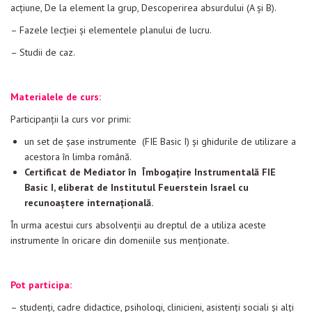
acțiune, De la element la grup, Descoperirea absurdului (A și B).
– Fazele lecției şi elementele planului de lucru.
– Studii de caz.
Materialele de curs:
Participanţii la curs vor primi:
un set de șase instrumente (FIE Basic I) şi ghidurile de utilizare a
acestora în limba română.
Certificat de Mediator în Îmbogaţire Instrumentală FIE
Basic I, eliberat de Institutul Feuerstein Israel cu
recunoaştere internațională.
În urma acestui curs absolvenţii au dreptul de a utiliza aceste
instrumente în oricare din domeniile sus menţionate.
Pot participa:
– studenţi, cadre didactice, psihologi, clinicieni, asistenţi sociali şi alți