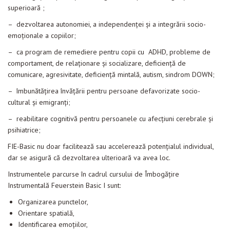
superioară ;
– dezvoltarea autonomiei, a independenţei şi a integrării socio-
emoţionale a copiilor;
– ca program de remediere pentru copii cu ADHD, probleme de
comportament, de relaţionare şi socializare, deficienţă de
comunicare, agresivitate, deficienţă mintală, autism, sindrom DOWN;
– îmbunătăţirea învăţării pentru persoane defavorizate socio-
cultural şi emigranţi;
– reabilitare cognitivă pentru persoanele cu afecţiuni cerebrale şi
psihiatrice;
FIE-Basic nu doar facilitează sau accelerează potențialul individual,
dar se asigură că dezvoltarea ulterioară va avea loc.
Instrumentele parcurse în cadrul cursului de Îmbogățire
Instrumentală Feuerstein Basic I sunt:
Organizarea punctelor,
Orientare spatială,
Identificarea emoțiilor,