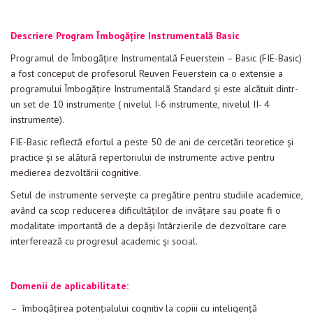
Descriere Program Îmbogățire Instrumentală Basic
Programul de Îmbogățire Instrumentală Feuerstein – Basic (FIE-Basic)
a fost conceput de profesorul Reuven Feuerstein ca o extensie a
programului Îmbogățire Instrumentală Standard și este alcătuit dintr-
un set de 10 instrumente ( nivelul I-6 instrumente, nivelul II- 4
instrumente).
FIE-Basic reflectă efortul a peste 50 de ani de cercetări teoretice și
practice și se alătură repertoriului de instrumente active pentru
medierea dezvoltării cognitive.
Setul de instrumente servește ca pregătire pentru studiile academice,
având ca scop reducerea dificultăților de invățare sau poate fi o
modalitate importantă de a depăși întârzierile de dezvoltare care
interferează cu progresul academic și social.
Domenii de aplicabilitate:
– îmbogăţirea potenţialului cognitiv la copiii cu inteligenţă