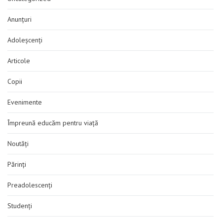
Anunțuri
Adoleșcenți
Articole
Copii
Evenimente
Împreună educăm pentru viață
Noutăți
Părinți
Preadolescenți
Studenți