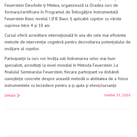
Feuerstein Deschide-ți Mintea, organizează la Oradea curs de
formare/certificare în Programul de Îmbogățire Instrumentală
Feuerstein Basic nivelul I (FIE Basic I) aplicabil copiilor cu vârste
cuprinse între 4 și 10 ani.
Cursul oferă acreditare internațională în una din cele mai eficiente
metode de intervenție cognitivă pentru dezvoltarea potenţialului de
invățare al copiilor.
Participanţii la curs vor învăţa sub îndrumarea celor mai buni
specialisti, acreditaţi la nivel mondial în Metoda Feuerstein. La
finalulul Seminarului Feuerstein, fiecare participant va dobândi
cunoştinţe concrete despre această metodă si abilitatea de a folosi
instrumentele cu încredere pentru a-şi ajuta şi elevii/cursanții.
martie 25, 2016
Detalii