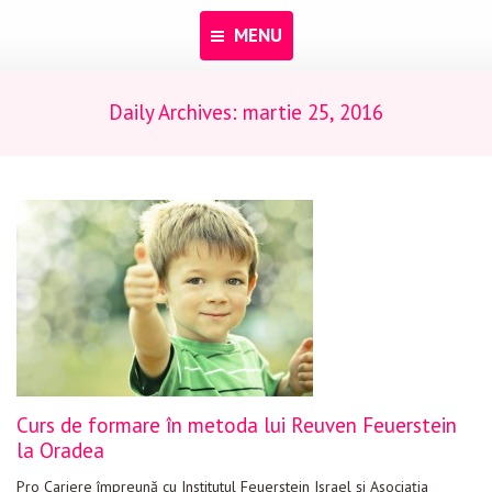
MENU
Daily Archives:
martie 25, 2016
Acasă
Despre noi
Programe
Pentru dascăli
Evenimente
Materiale educaționale
Blog
Curs de formare în metoda lui Reuven Feuerstein
Anunțuri
la Oradea
Contact
Pro Cariere împreună cu Institutul Feuerstein Israel și Asociația