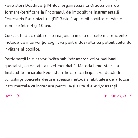
Feuerstein Deschide-ți Mintea, organizează la Oradea curs de
formare/certificare în Programul de Îmbogățire Instrumentală
Feuerstein Basic nivelul I (FIE Basic I) aplicabil copiilor cu vârste
cuprinse între 4 și 10 ani.
Cursul oferă acreditare internațională în una din cele mai eficiente
metode de intervenție cognitivă pentru dezvoltarea potenţialului de
invățare al copiilor.
Participanţii la curs vor învăţa sub îndrumarea celor mai buni
specialisti, acreditaţi la nivel mondial în Metoda Feuerstein. La
finalulul Seminarului Feuerstein, fiecare participant va dobândi
cunoştinţe concrete despre această metodă si abilitatea de a folosi
instrumentele cu încredere pentru a-şi ajuta şi elevii/cursanții.
martie 25, 2016
Detalii