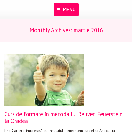
MENU
Monthly Archives:
martie 2016
Acasă
Despre noi
Programe
Pentru dascăli
Evenimente
Materiale educaționale
Blog
Curs de formare în metoda lui Reuven Feuerstein
Anunțuri
la Oradea
Contact
Pro Cariere împreună cu Institutul Feuerstein Israel și Asociația