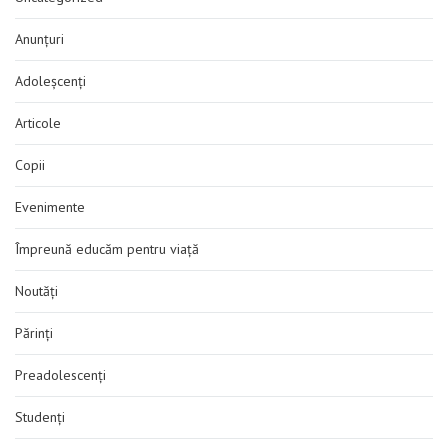
Anunțuri
Adoleșcenți
Articole
Copii
Evenimente
Împreună educăm pentru viață
Noutăți
Părinți
Preadolescenți
Studenți