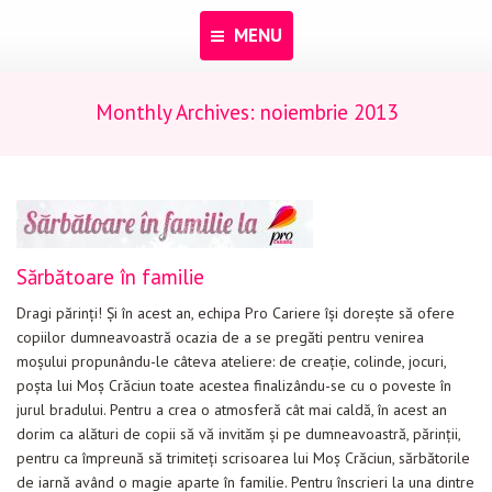
MENU
Monthly Archives:
noiembrie 2013
Acasă
Despre noi
Programe
Pentru dascăli
Sărbătoare în familie
Evenimente
Dragi părinţi! Şi în acest an, echipa Pro Cariere îşi doreşte să ofere
Materiale educaționale
copiilor dumneavoastră ocazia de a se pregăti pentru venirea
moşului propunându-le câteva ateliere: de creaţie, colinde, jocuri,
Blog
poşta lui Moş Crăciun toate acestea finalizându-se cu o poveste în
jurul bradului. Pentru a crea o atmosferă cât mai caldă, în acest an
Anunțuri
dorim ca alături de copii să vă invităm şi pe dumneavoastră, părinţii,
pentru ca împreună să trimiteţi scrisoarea lui Moş Crăciun, sărbătorile
Contact
de iarnă având o magie aparte în familie. Pentru înscrieri la una dintre