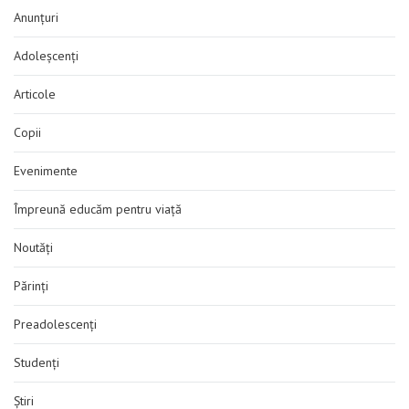
Anunțuri
Adoleșcenți
Articole
Copii
Evenimente
Împreună educăm pentru viață
Noutăți
Părinți
Preadolescenți
Studenți
Știri