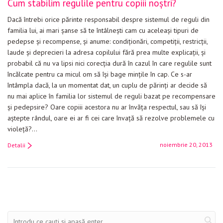
Cum stabilim regulile pentru copiii noştri?
Dacă întrebi orice părinte responsabil despre sistemul de reguli din
familia lui, ai mari şanse să te întâlneşti cam cu aceleaşi tipuri de
pedepse şi recompense, şi anume: condiţionări, competiţii, restricţii,
laude şi deprecieri la adresa copilului fără prea multe explicaţii, şi
probabil că nu va lipsi nici corecţia dură în cazul în care regulile sunt
încălcate pentru ca micul om să îşi bage minţile în cap. Ce s-ar
întâmpla dacă, la un momentat dat, un cuplu de părinţi ar decide să
nu mai aplice în familia lor sistemul de reguli bazat pe recompensare
şi pedepsire? Oare copiii acestora nu ar învăţa respectul, sau să îşi
aştepte rândul, oare ei ar fi cei care învaţă să rezolve problemele cu
violeţă?…
noiembrie 20, 2013
Detalii