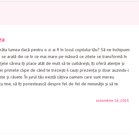
ea
răta lumea dacă pentru o zi ai fi în locul copilului tău? Să ne închipuim
u se arată din ce în ce mai mare pe măsură ce zilele se transformă în
aţele căreia îţi place atât de mult să te cuibăreşti, îţi oferă atenţie şi
in primele clipe de când te trezeşti îi cauţi prezenţa şi doar auzindu-i
ete şi râsete. În jurul tău există câţiva oameni care sunt mereu
u tine, să îţi povestească despre fel de fel de minunăţii şi să te
octombrie 16, 2013