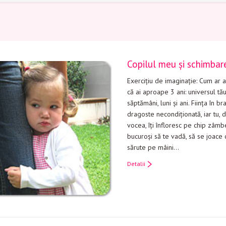
Copilul meu şi schimbar
Exerciţiu de imaginaţie: Cum ar a
că ai aproape 3 ani: universul tă
săptămâni, luni şi ani. Fiinţa în br
dragoste necondiţionată, iar tu, d
vocea, îţi înfloresc pe chip zâmb
bucuroşi să te vadă, să se joace c
sărute pe mâini…
Detalii