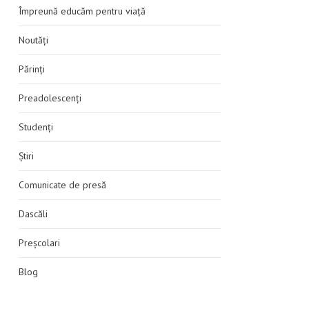
Împreună educăm pentru viață
Noutăți
Părinți
Preadolescenți
Studenți
Știri
Comunicate de presă
Dascăli
Preșcolari
Blog