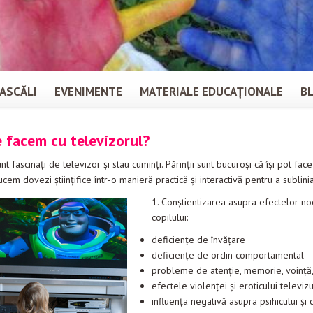
ASCĂLI
EVENIMENTE
MATERIALE EDUCAȚIONALE
B
e facem cu televizorul?
unt fascinaţi de televizor şi stau cuminţi. Părinţii sunt bucuroşi că îşi pot fa
ucem dovezi ştiinţifice într-o manieră practică şi interactivă pentru a sublin
1. Conştientizarea asupra efectelor noc
copilului:
deficienţe de învăţare
deficienţe de ordin comportamental
probleme de atenţie, memorie, voinţă, 
efectele violenţei şi eroticului televiz
influenţa negativă asupra psihicului şi