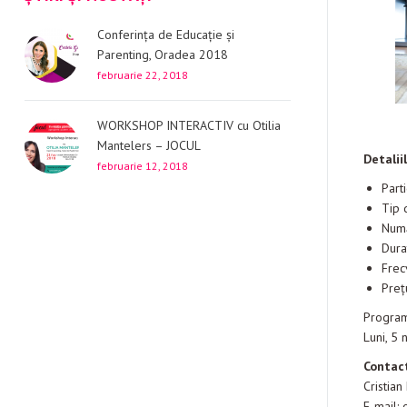
Conferința de Educație și
Parenting, Oradea 2018
februarie 22, 2018
WORKSHOP INTERACTIV cu Otilia
Mantelers – JOCUL
Detalii
februarie 12, 2018
Parti
Tip 
Numă
Dura
Frec
Preț
Program
Luni, 5
Contac
Cristian
E-mail: