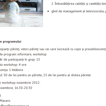
2. Îmbunătăţirea calităţii şi cantităţii ti
ghid de management al televizorului, p
le programului
cipanţi: părinţi, viitori părinţi sau cei care lucrează cu copii şi preadolescenţ
de program: informare, workshop
r de participanţi în grup: 15
ta workshop: 4 ore
vența: 1 întâlnire
ul: 50 de lei pentru un părinte, 25 de lei pentru al doilea părinte
 workshop noiembrie 2012:
 noiembrie, 16.30-20.30
t
 Masaric
 office@procariere.ro