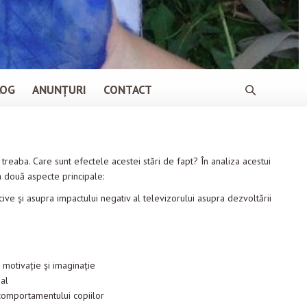
LOG
ANUNȚURI
CONTACT
ce treaba. Care sunt efectele acestei stări de fapt? În analiza acestui
ia două aspecte principale:
ive şi asupra impactului negativ al televizorului asupra dezvoltării
motivaţie şi imaginaţie
ual
 comportamentului copiilor