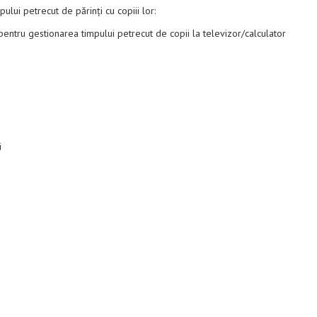
mpului petrecut de părinţi cu copiii lor:
entru gestionarea timpului petrecut de copii la televizor/calculator
i