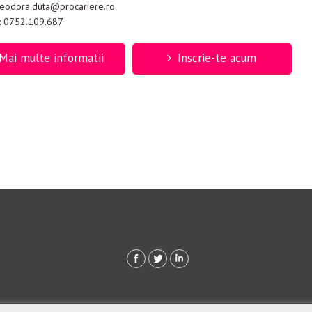
 teodora.duta@procariere.ro
: 0752.109.687
Mai multe informatii
Inscrie-te acum