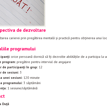
ectiva de dezvoltare
area carierei prin pregătirea mentală şi practică pentru obţinerea unui lo
iile programului
ipanţi
: orice persoană dornică să îţi dezvolte abilităţile de a participa la u
 program:
pregătire pentru interviul de angajare
de participanţi în grup:
12
de sesiuni:
3
 unei sesiuni:
120 minute
 programului:
3 săptămâni
nţa:
1 sesiune/săptămână
act
a Duţă