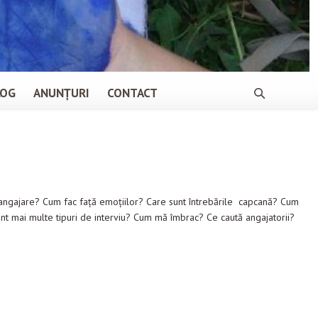
LOG
ANUNȚURI
CONTACT
ngajare? Cum fac faţă emoţiilor? Care sunt întrebările capcană? Cum
unt mai multe tipuri de interviu? Cum mă îmbrac? Ce caută angajatorii?