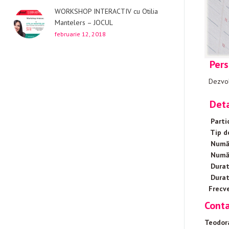
WORKSHOP INTERACTIV cu Otilia
Mantelers – JOCUL
februarie 12, 2018
Persp
Dezvolt
Detal
Partic
Tip de
Număr 
Număr 
Durata
Durata
Frecve
Cont
Teodor