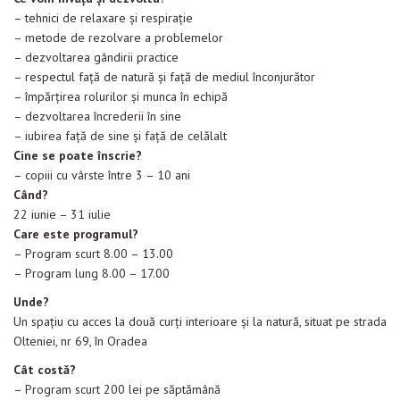
Evenimente
– tehnici de relaxare și respirație
– metode de rezolvare a problemelor
Materiale educaționale
– dezvoltarea gândirii practice
– respectul față de natură și față de mediul înconjurător
Blog
– împărțirea rolurilor și munca în echipă
– dezvoltarea încrederii în sine
Anunțuri
– iubirea față de sine și față de celălalt
Cine se poate înscrie?
Contact
– copiii cu vârste între 3 – 10 ani
Când?
22 iunie – 31 iulie
Care este programul?
– Program scurt 8.00 – 13.00
– Program lung 8.00 – 17.00
Unde?
Un spațiu cu acces la două curți interioare și la natură, situat pe strada
Olteniei, nr 69, în Oradea
Cât costă?
– Program scurt 200 lei pe săptămână