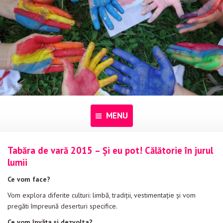
MENU
Tabăra de vară 2015 – Și eu pot! Călătorie în jurul
Acasă
lumii
Despre noi
Ce vom face?
Programe
Vom explora diferite culturi: limbă, tradiții, vestimentație și vom
pregăti împreună deserturi specifice.
Pentru dascăli
Ce vom învăța și dezvolta?