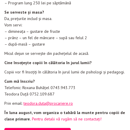
– Program lung 250 lei pe săptămână
Se serveste și masa?
Da, prețurile includ și masa.
Vom servi:
– dimineața – gustare de fructe
– prânz – un fel de mâncare – supă sau felul 2
– după-masă – gustare
Micul dejun se servește din pachețelul de acasă.
Cine însoțește copiii în călătoria în jurul lumii?
Copiii vor fi însoțiți în călătoria în jurul lumii de psihologi și pedagogi.
Cum mă înscriu?
Telefonic: Roxana Buhățel 0743.943.773
Teodora Duță 0752.109.687
Prin email:
teodora.duta@procariere.ro
În luna august, vom organiza o tabără la munte pentru copiii de
clase primare.
Pentru detalii vă rugăm să ne contactați!