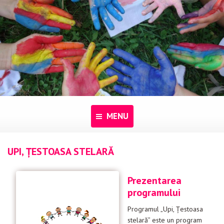
MENU
UPI, ŢESTOASA STELARĂ
Acasă
Despre noi
Prezentarea
programului
Programe
Programul „Upi, Ţestoasa
Pentru dascăli
stelară” este un program