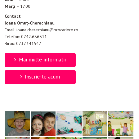
Marţi
– 17.00
Contact
Ioana Omuț-Cherechianu
Email: ioana.cherechianu@procariere.ro
Telefon: 0742.686511
Birou: 0737.341547
Mai multe informatii
Inscrie-te acum