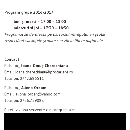
Program grupe 2016-2017:
luni și marti – 17:00 – 18:00
miercuri și joi – 17:30 – 18:30
Programul se derulează pe parcursul întregului an şcolar
respectând vacanţele şcolare sau zilele libere naţionale
.
Contact
Psiholog,
Ioana Omu
ț
-Cherechianu
Email: ioana.cherechianu@procariere.ro
Telefon: 0742.686511
Psiholog,
Aliona Orbam
Email: aliona_orban@yahoo.com
Telefon: 0756.759088
Puteţi viziona secvenţe din program aici: