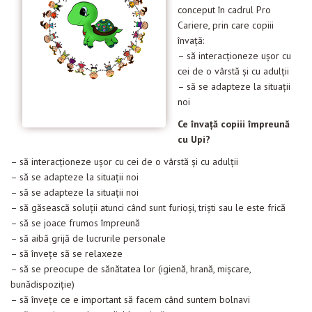
conceput în cadrul Pro
Evenimente
Cariere, prin care copiii
Materiale educaționale
învaţă:
– să interacţioneze uşor cu
Blog
cei de o vârstă şi cu adulţii
– să se adapteze la situaţii
Anunțuri
noi
Ce înva
ț
ă copiii împreună
Contact
cu Upi?
– să interacţioneze uşor cu cei de o vârstă şi cu adulţii
– să se adapteze la situaţii noi
– să se adapteze la situaţii noi
– să găsească soluţii atunci când sunt furioşi, trişti sau le este frică
– să se joace frumos împreună
– să aibă grijă de lucrurile personale
– să înveţe să se relaxeze
– să se preocupe de sănătatea lor (igienă, hrană, mişcare,
bunădispoziţie)
– să înveţe ce e important să facem când suntem bolnavi