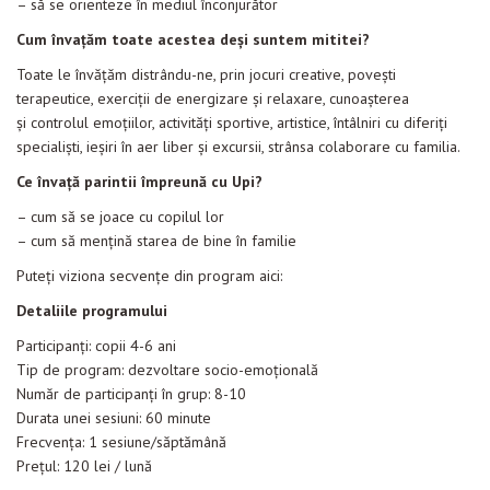
– să se orienteze în mediul înconjurător
Cum înva
ț
ăm toate acestea de
ș
i suntem mititei?
Toate le învățăm distrându-ne, prin jocuri creative, poveşti
terapeutice, exerciţii de energizare şi relaxare, cunoaşterea
şi controlul emoţiilor, activităţi sportive, artistice, întâlniri cu diferiţi
specialişti, ieşiri în aer liber şi excursii, strânsa colaborare cu familia.
Ce înva
ț
ă parintii împreună cu Upi?
– cum să se joace cu copilul lor
– cum să menţină starea de bine în familie
Puteţi viziona secvenţe din program aici:
Detaliile programului
Participanţi: copii 4-6 ani
Tip de program: dezvoltare socio-emoțională
Număr de participanţi în grup: 8-10
Durata unei sesiuni: 60 minute
Frecvenţa: 1 sesiune/săptămână
Prețul: 120 lei / lună