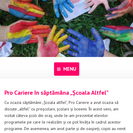
MENU
Acasă
Pro Cariere în săptămâna „Școala Altfel”
Despre noi
Cu ocazia săptămânii „Şcoala altfel”, Pro Cariere a avut ocazia să
discute „altfel” cu preşcolarii, şcolarii şi liceenii. În acest sens, am
Programe
vizitat câteva şcoli din oraş, unde le-am prezentat elevilor
programele pe care le realizăm şi ce pot învăţa în cadrul acestor
Pentru dascăli
programe. De asemenea, am avut parte şi de oaspeţi, copiii au venit