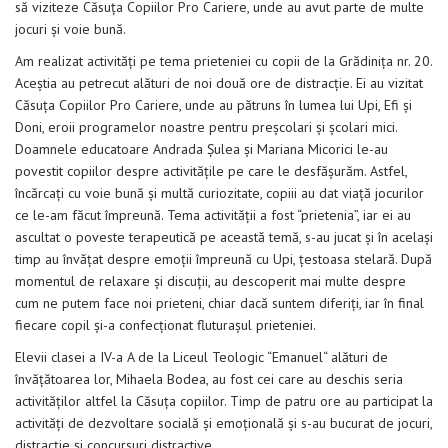
să viziteze Căsuţa Copiilor Pro Cariere, unde au avut parte de multe
Evenimente
jocuri şi voie bună.
Materiale educaționale
Am realizat activităţi pe tema prieteniei cu copii de la Grădiniţa nr. 20.
Aceştia au petrecut alături de noi două ore de distracţie. Ei au vizitat
Blog
Căsuţa Copiilor Pro Cariere, unde au pătruns în lumea lui Upi, Efi şi
Doni, eroii programelor noastre pentru preşcolari şi şcolari mici.
Anunțuri
Doamnele educatoare Andrada Şulea şi Mariana Micorici le-au
povestit copiilor despre activităţile pe care le desfăşurăm. Astfel,
Contact
încărcaţi cu voie bună şi multă curiozitate, copiii au dat viaţă jocurilor
ce le-am făcut împreună. Tema activităţii a fost “prietenia”, iar ei au
ascultat o poveste terapeutică pe această temă, s-au jucat şi în acelaşi
timp au învăţat despre emoţii împreună cu Upi, ţestoasa stelară. După
momentul de relaxare şi discuţii, au descoperit mai multe despre
cum ne putem face noi prieteni, chiar dacă suntem diferiţi, iar în final
fiecare copil şi-a confecţionat fluturaşul prieteniei.
Elevii clasei a IV-a A de la Liceul Teologic “Emanuel“ alături de
învăţătoarea lor, Mihaela Bodea, au fost cei care au deschis seria
activităţilor altfel la Căsuţa copiilor. Timp de patru ore au participat la
activităţi de dezvoltare socială şi emoţională şi s-au bucurat de jocuri,
distracţie şi concursuri distractive.