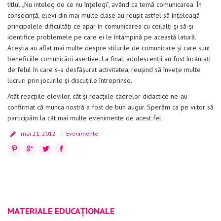
titlul „Nu inteleg de ce nu înţelegi”, având ca temă comunicarea. În
consecinţă, elevi din mai multe clase au reuşit astfel să înţeleagă
principalele dificultăţi ce apar în comunicarea cu ceilalţi şi să-şi
identifice problemele pe care ei le întâmpină pe această latură.
Aceştia au aflat mai multe despre stilurile de comunicare şi care sunt
beneficiile comunicării asertive. La final, adolescenţii au fost încântaţi
de felul în care s-a desfăşurat activitatea, reuşind să înveţe multe
lucruri prin jocurile şi discuţiile întreprinse.
Atât reacţiile elevilor, cât şi reacţiile cadrelor didactice ne-au
confirmat că munca nostră a fost de bun augur. Sperăm ca pe viitor să
participăm la cât mai multe evenimente de acest fel.
mai 21, 2012
Evenimente
Pinterest
Google+
Twitter
Facebook
MATERIALE EDUCAȚIONALE