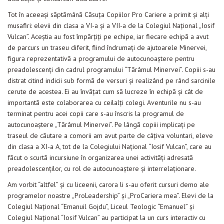
Tot în aceeaşi săptămână Căsuţa Copiilor Pro Cariere a primit şi alţi
musafiri: elevii din clasa a VI-a şi a VII-a de la Colegiul Naţional „Iosif
Vulcan”. Aceştia au fost împărţiţi pe echipe, iar fiecare echipă a avut
de parcurs un traseu diferit, fiind îndrumaţi de ajutoarele Minervei,
figura reprezentativă a programului de autocunoaştere pentru
preadolescenţi din cadrul programului “Tărâmul Minervei”. Copiii s-au
distrat citind indicii sub formă de versuri şi realizând pe rând sarcinile
cerute de acestea. Ei au învăţat cum să lucreze în echipă şi cât de
importantă este colaborarea cu ceilalţi colegi. Aventurile nu s-au
terminat pentru acei copii care s-au înscris la programul de
autocunoaştere „Tărâmul Minervei”. Pe lângă copiii implicaţi pe
traseul de căutare a comorii am avut parte de câţiva voluntari, eleve
din clasa a XI-a A, tot de la Colegiului Naţional “Iosif Vulcan”, care au
făcut o scurtă incursiune în organizarea unei activităţi adresată
preadolescenţilor, cu rol de autocunoaştere şi interrelaţionare.
Am vorbit “altfel” şi cu liceenii, carora li s-au oferit cursuri demo ale
programelor noastre „ProLeadership” şi „ProCariera mea”. Elevi de la
Colegiul Naţional “Emanuil Gojdu”, Liceul Teologic “Emanuel” şi
Colegiul Naţional “Iosif Vulcan” au participat la un curs interactiv cu