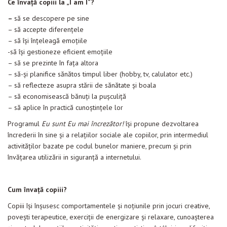
Ce învață copiii la „I am I”?
–
să se descopere pe sine
– să accepte diferenţele
– să îşi înțeleagă emoțiile
-să își gestioneze eficient emoţiile
– să se prezinte în faţa altora
– să-şi planifice sănătos timpul liber (hobby, tv, calulator etc.)
– să reflecteze asupra stării de sănătate şi boala
– să economisească bănuţi la puşculiţă
– să aplice în practică cunoştinţele lor
Programul
Eu sunt Eu
mai încrezător!
își p
ropune dezvoltarea
încrederii în sine și a relațiilor sociale ale copiilor, prin intermediul
activităților bazate pe codul bunelor maniere, precum și prin
învățarea utilizării in siguranţă a internetului.
Cum învaţă copiii?
Copiii își înșusesc comportamentele și noțiunile prin jocuri creative,
poveşti terapeutice, exerciţii de energizare şi relaxare, cunoaşterea