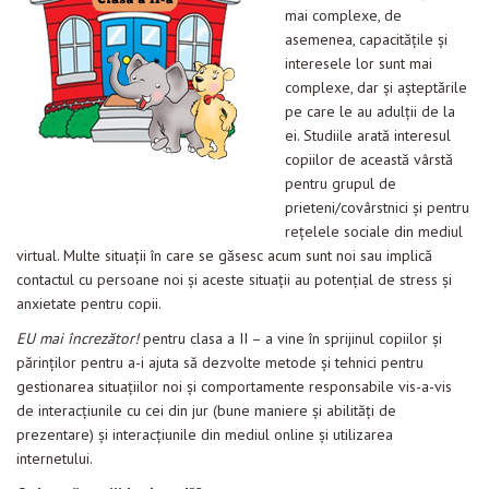
mai complexe, de
Evenimente
asemenea, capacităţile şi
Materiale educaționale
interesele lor sunt mai
complexe, dar şi aşteptările
Blog
pe care le au adulţii de la
ei. Studiile arată interesul
Anunțuri
copiilor de această vârstă
pentru grupul de
Contact
prieteni/covârstnici şi pentru
reţelele sociale din mediul
virtual. Multe situaţii în care se găsesc acum sunt noi sau implică
contactul cu persoane noi şi aceste situaţii au potenţial de stress şi
anxietate pentru copii.
EU mai încrezător!
pentru clasa a II – a vine în sprijinul copiilor și
părinților pentru a-i ajuta să dezvolte metode şi tehnici pentru
gestionarea situaţiilor noi şi comportamente responsabile vis-a-vis
de interacţiunile cu cei din jur (bune maniere şi abilităţi de
prezentare) şi interacţiunile din mediul online şi utilizarea
internetului.