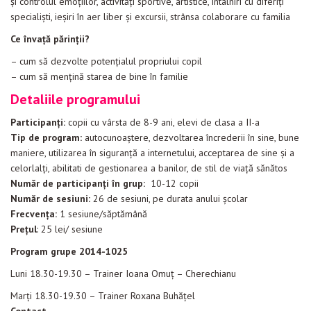
şi controlul emoţiilor, activităţi sportive, artistice, întâlniri cu diferiţi
specialişti, ieşiri în aer liber şi excursii, strânsa colaborare cu familia
Ce învaţă părinţii?
– cum să dezvolte potenţialul propriului copil
– cum să menţină starea de bine în familie
Detaliile programului
Participanţi:
copii cu vârsta de 8-9 ani, elevi de clasa a II-a
Tip de program:
autocunoaştere, dezvoltarea încrederii în sine, bune
maniere, utilizarea în siguranță a internetului, acceptarea de sine şi a
celorlalţi, abilitati de gestionarea a banilor, de stil de viață sănătos
Număr de participanţi în grup:
10-12 copii
Număr de sesiuni:
26 de sesiuni, pe durata anului școlar
Frecvența:
1 sesiune/săptămână
Prețul
:
25 lei/ sesiune
Program grupe 2014-1025
Luni 18.30-19.30 – Trainer Ioana Omuț – Cherechianu
Marți 18.30-19.30 – Trainer Roxana Buhățel