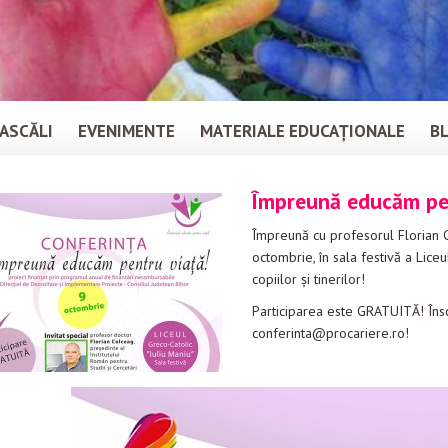
ASCĂLI
EVENIMENTE
MATERIALE EDUCAȚIONALE
B
Împreună educăm pe
Împreună cu profesorul Florian Co
octombrie, în sala festivă a Liceu
copiilor și tinerilor!
Participarea este GRATUITĂ! Înscr
conferinta@procariere.ro!