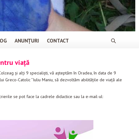
LOG
ANUNȚURI
CONTACT
ntru viață
lceag și alți 9 specialiști, vă așteptăm în Oradea, în data de 9
lui Greco-Catolic ”Iuliu Maniu, să dezvoltăm abilitățile de viață ale
ierile se pot face la cadrele didactice sau la e-mail-ul: