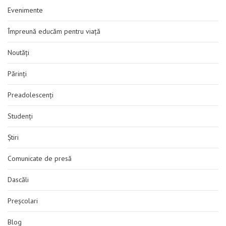
Evenimente
Împreună educăm pentru viață
Noutăți
Părinți
Preadolescenți
Studenți
Știri
Comunicate de presă
Dascăli
Preșcolari
Blog