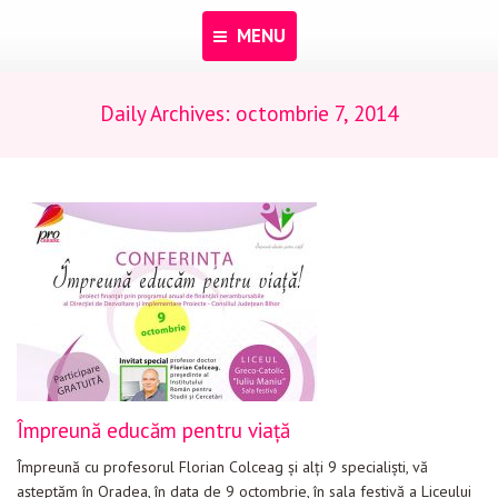
MENU
Daily Archives:
octombrie 7, 2014
Acasă
Despre noi
Programe
Pentru dascăli
Evenimente
Materiale educaționale
Blog
Împreună educăm pentru viață
Anunțuri
Împreună cu profesorul Florian Colceag și alți 9 specialiști, vă
Contact
așteptăm în Oradea, în data de 9 octombrie, în sala festivă a Liceului