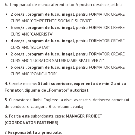
3.
Timp partial de munca aferent celor 5 posturi deschise, astfel:
Evenimente
2 ore/zi, program de lucru inegal,
pentru FORMATOR CREARE
Materiale educaționale
CURS ANC “COMPETENTE SOCIALE SI CIVICE’
3 ore/zi, program de lucru inegal,
pentru FORMATOR CREARE
Blog
CURS ANC “CAMERISTA”
4 ore/zi, program de lucru inegal,
pentru FORMATOR CREARE
Anunțuri
CURS ANC “BUCATAR”
2 ore/zi, program de lucru inegal,
pentru FORMATOR CREARE
Contact
CURS ANC “LUCRATOR SALUBRIZARE SPATII VERZI”
3 ore/zi, program de lucru inegal,
pentru FORMATOR CREARE
CURS ANC “POMICULTOR”
4.
Cerinte minime:
Studii superioare, experienta de min 2 ani ca
Formator, diploma de „Formator” autorizat
5.
Cunoasterea limbii Engleze la nivel avansat si detinerea carnetului
de conducere categoria B constituie avantaj
6.
Pozitia este subordonata catre:
MANAGER PROIECT
(COORDONATOR PARTENER)
7. Responsabilitati principale: