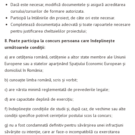
Dacă este necesar, modifică documentele și asigură acreditarea
cursului/cursurilor de formare autorizata.
Participă la întâlnirile din proiect, de câte ori este necesar.
Completează documentația adecvată și toate rapoartele necesare
pentru
justificarea cheltuielilor proiectului;
8. Poate participa la concurs persoana care îndeplinește
următoarele condiții:
a) are cetăţenia română, cetăţenie a altor state membre ale Uniunii
Europene sau a statelor aparţinând Spaţiului Economic European şi
domiciliul în România;
b) cunoaşte limba română, scris şi vorbit;
c) are vârsta minimă reglementată de prevederile legale;
d) are capacitate deplină de exerciţiu;
f) îndeplineşte condiţiile de studii şi, după caz, de vechime sau alte
condiţii specifice potrivit cerinţelor postului scos la concurs;
g) nu a fost condamnată definitiv pentru săvârşirea unei infracţiuni
săvârşite cu intenţie, care ar face-o incompatibilă cu exercitarea