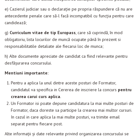
e) Cazierul judiciar sau o declaraţie pe propria răspundere că nu are
antecedente penale care să-l facă incompatibil cu funcţia pentru care
candidează;
g)
Curriculum vitae de tip Europass
, care să cuprindă, în mod
obligatoriu, lista locurilor de muncă ocupate până în prezent si
responsabilitatile detaliate ale fiecarui loc de munca;
h) Alte documente apreciate de candidat ca fiind relevante pentru
desfășurarea concursului.
Mentiuni importante:
Pentru a aplica la unul dintre aceste posturi de Formator,
candidatul va specifica in Cererea de inscriere la concurs
pentru
crearea carui curs aplica
.
Un Formator isi poate depune candidatura la mai multe posturi de
Formator, daca doreste sa participe la crearea mai multor cursuri.
In cazul in care aplica la mai multe posturi, va trimite email
separat pentru fiecare post.
Alte informații și date relevante privind organizarea concursului se