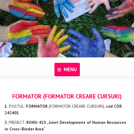
MENU
Acasă
FORMATOR (FORMATOR CREARE CURSURI)
Despre noi
1.
POSTUL:
FORMATOR
(FORMATOR CREARE CURSURI),
cod COR
242401
Programe
2.
PROIECT:
ROHU-425 „Joint Development of Human Resources
Pentru dascăli
in Cross-Border Area”