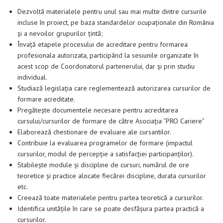
Dezvoltă materialele pentru unul sau mai multe dintre cursurile
incluse în proiect, pe baza standardelor ocupaționale din România
și a nevoilor grupurilor
țintă;
Învață etapele procesului de acreditare pentru formarea
profesionala autorizata, participând la sesiunile organizate în
acest scop de Coordonatorul partenerului, dar și prin studiu
individual.
Studiază legislația care reglementează autorizarea cursurilor de
formare acreditate.
Pregătește documentele necesare pentru acreditarea
cursului/cursurilor de formare de către Asociația “PRO Cariere”
Elaborează chestionare de evaluare ale cursantilor.
Contribuie la evaluarea programelor de formare (impactul
cursurilor, modul de percepție a satisfacției participanților).
Stabilește module și discipline de cursuri, numărul de ore
teoretice și practice alocate fiecărei discipline, durata cursurilor
etc.
Creează toate materialele pentru partea teoretică a cursurilor.
Identifica unitățile în care se poate desfășura partea practică a
cursurilor.