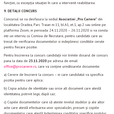
funcţiei, cu excepţia situaţiei în care a intervenit reabilitarea.
9.
DETALII CONCURS
Concursul se va desfasura la sediul
Asociatiei „Pro Cariere”
din
localitatea Oradea, Parc Traian nr.11, bl.A1, et.1, ap.2 sau online pe
platforma Zoom,
in perioada: 24.11.2020 – 26.11.2020 si va consta
intr-un interviu cu Comisia de Recrutare, pentru candidatii care au
trecut de verificarea documentelor si indeplinesc conditiile cerute
pentru fiecare pozitie.
Pentru înscrierea la concurs candidații vor trimite dosarul de concurs
pana la data de
23.11.2020
pe adresa de email
office@procariere.ro
, care va conține următoarele documente:
a) Cerere de înscriere la concurs – in care candidatul va specifica
pozitia pentru care aplica;
b) Copia actului de identitate sau orice alt document care atestă
identitatea, potrivit legii, după caz;
c) Copiile documentelor care să ateste nivelul studiilor şi ale altor
acte care atestă efectuarea unor specializări, precum și copiile
documentelor care atestă îndeplinirea condiţiilor specifice postului;