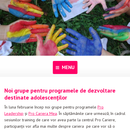
MENU
Acasă
Noi grupe pentru programele de dezvoltare
destinate adolescenților
Despre noi
În luna februarie încep noi grupe pentru programele
Pro
Programe
Leadership
și
Pro Cariera Mea
. În săptămânile care urmează, în cadrul
sesiunilor training de care vor avea parte la centrul Pro Cariere,
Pentru dascăli
participanții vor afla mai multe despre cariera pe care vor să o