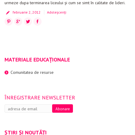
urmeze dupa terminarea liceului și cum se simt în calitate de lideri.
Evenimente
februarie 2, 2012
Adoleșcenți
Materiale educaționale
Pinterest
Google+
Twitter
Facebook
Blog
Anunțuri
Contact
MATERIALE EDUCAȚIONALE
Comunitatea de resurse
ÎNREGISTRARE NEWSLETTER
ȘTIRI ȘI NOUTĂȚI