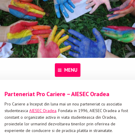
MENU
Acasă
Parteneriat Pro Cariere – AIESEC Oradea
Despre noi
Pro Cariere a început din luna mai un nou parteneriat cu asociatia
studenteasca
AIESEC Oradea
. Fondata in 1996, AIESEC Oradea a fost
Programe
constant o organizatie activa in viata studenteasca din Oradea,
proiectele lor urmarind dezvoltarea tinerilor prin oferirea de
Pentru dascăli
experiente de conducere si de practica platita in strainatate.