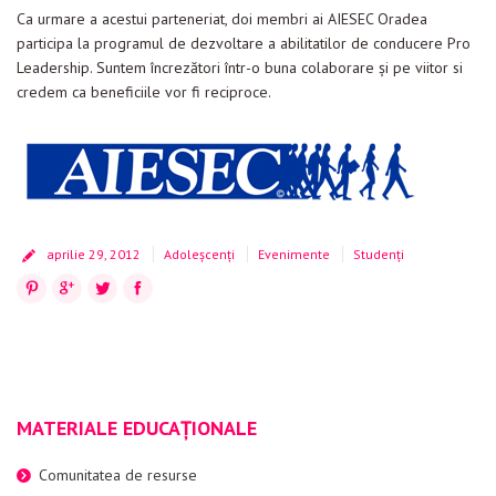
Evenimente
Ca urmare a acestui parteneriat, doi membri ai AIESEC Oradea
participa la programul de dezvoltare a abilitatilor de conducere Pro
Materiale educaționale
Leadership. Suntem încrezători într-o buna colaborare şi pe viitor si
credem ca beneficiile vor fi reciproce.
Blog
Anunțuri
Contact
aprilie 29, 2012
Adoleșcenți
Evenimente
Studenți
Pinterest
Google+
Twitter
Facebook
MATERIALE EDUCAȚIONALE
Comunitatea de resurse