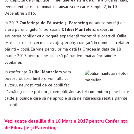
conceptului de simplitate în menținerea stării de bine a organismului,
Evenimente
eveniment care a culminat cu lansarea de carte Simplu 2, în 10
Decembrie 2016.
Materiale educaționale
În 2017
Conferința de Educație și Parenting
ne aduce noutăți din
sfera parentingului în persoana
Blog
Otiliei Mantelers
, expert în
educarea copiilor cu o bogată experiență teoretică și practică. Otilia
Anunțuri
este unul dintre cei mai avizați specialiști din țară în domeniul relaţiei
părinți – copii. Ea vine pentru prima dată la Oradea în data de 18
Contact
martie 2017 pentru a ne ajuta să pătrundem mai adânc tainele
copilăriei.
În conferinţa
Otiliei Mantelers
vom
povesti despre limite şi vom afla cu
ajutorul neuroștiintei de ce copiii fac
năzbâtii și nu se pot opri, exemplificând astfel cum putem pune limite
calde şi blânde care să ne apropie şi să ne întărească relaţia părinte
– copil.
Vezi toate detaliile din 18 Martie 2017 pentru Conferința
de Educație și Parenting: