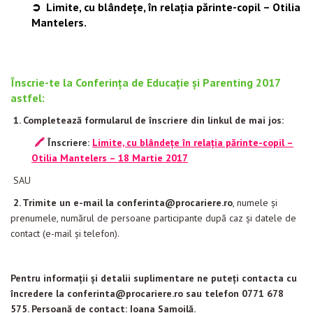
➲
Limite, cu blândețe, în relația părinte-copil – Otilia
Mantelers
.
Înscrie-te la Conferința de Educație și Parenting 2017
astfel:
1. Completează formularul de înscriere din linkul de mai jos:
🖍
Înscriere:
Limite, cu blândețe în relația părinte-copil –
Otilia Mantelers – 18 Martie 2017
SAU
2. Trimite un e-mail la conferinta@procariere.ro
, numele și
prenumele, numărul de persoane participante după caz și datele de
contact (e-mail și telefon).
Pentru informații și detalii suplimentare ne puteți contacta cu
încredere la conferinta@procariere.ro sau telefon 0771 678
575. Persoană de contact: Ioana Samoilă.