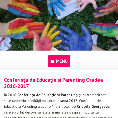
MENU
Conferința de Educație și Parenting Oradea
Acasă
2016-2017
Despre noi
În 2016
Conferința de Educație și Parenting
și-a lărgit orizontul
spre domeniul sănătății holistice. În iarna 2016, Conferința de
Programe
Educație și Parenting a avut-o în prim plan pe
Cristela Georgescu
,
Pentru dascăli
care a vorbit despre sănătate și mai ales despre importanța