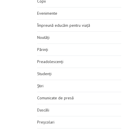
Copii
Evenimente
Împreună educăm pentru viață
Noutăți
Părinți
Preadolescenți
Studenți
Știri
Comunicate de presă
Dascăli
Preșcolari