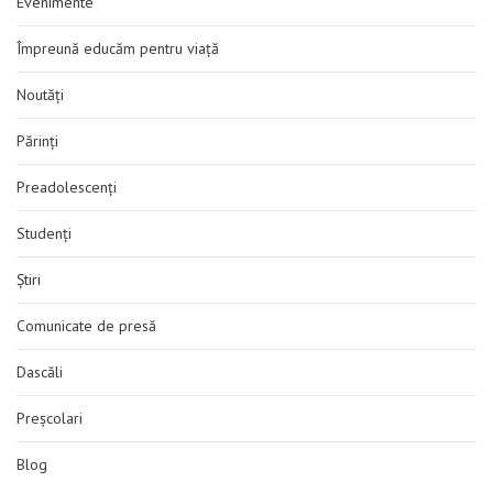
Evenimente
Împreună educăm pentru viață
Noutăți
Părinți
Preadolescenți
Studenți
Știri
Comunicate de presă
Dascăli
Preșcolari
Blog