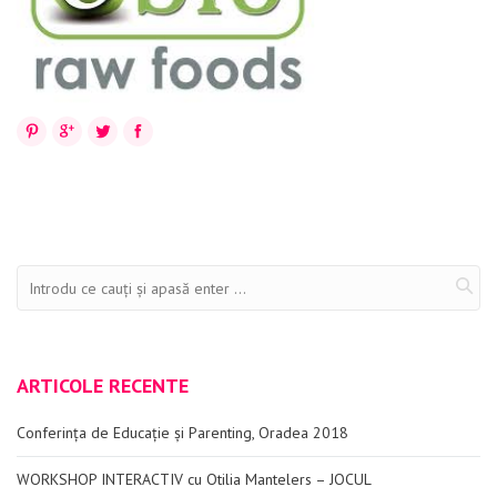
Evenimente
Materiale educaționale
Blog
Pinterest
Google+
Twitter
Facebook
Anunțuri
Contact
ARTICOLE RECENTE
Conferința de Educație și Parenting, Oradea 2018
WORKSHOP INTERACTIV cu Otilia Mantelers – JOCUL