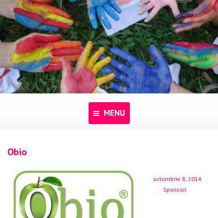
MENU
Acasă
Obio
Despre noi
octombrie 8, 2014
Programe
Sponsori
Pentru dascăli