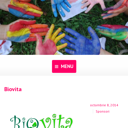
MENU
Acasă
Biovita
Despre noi
octombrie 8, 2014
Programe
Sponsori
Pentru dascăli