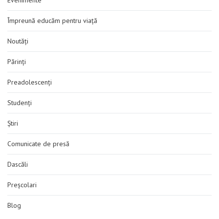
Evenimente
Împreună educăm pentru viață
Noutăți
Părinți
Preadolescenți
Studenți
Știri
Comunicate de presă
Dascăli
Preșcolari
Blog