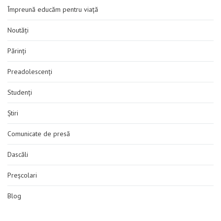
Împreună educăm pentru viață
Noutăți
Părinți
Preadolescenți
Studenți
Știri
Comunicate de presă
Dascăli
Preșcolari
Blog