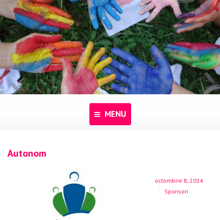
MENU
Acasă
Autonom
Despre noi
octombrie 8, 2014
Programe
Sponsori
Pentru dascăli