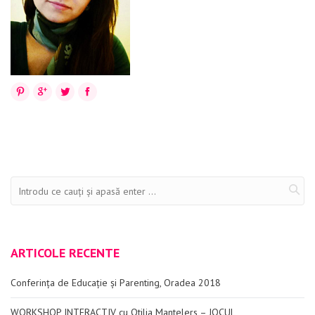
Evenimente
Materiale educaționale
Blog
Pinterest
Google+
Twitter
Facebook
Anunțuri
Contact
ARTICOLE RECENTE
Conferința de Educație și Parenting, Oradea 2018
WORKSHOP INTERACTIV cu Otilia Mantelers – JOCUL