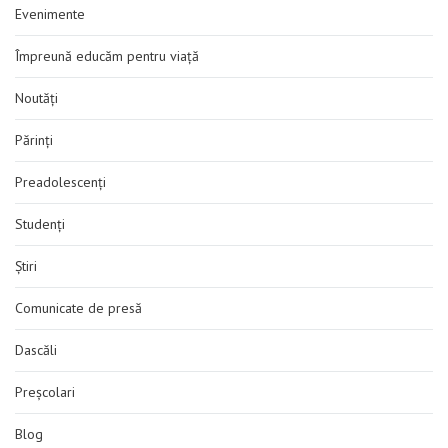
Evenimente
Împreună educăm pentru viață
Noutăți
Părinți
Preadolescenți
Studenți
Știri
Comunicate de presă
Dascăli
Preșcolari
Blog