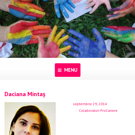
MENU
Acasă
Daciana Mintaș
Despre noi
septembrie 29, 2014
Colaboratori ProCariere
Programe
Pentru dascăli