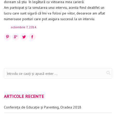
doream să ştiu în legătură cu viitoarea mea carieră.
Evenimente
Am participat şi la simularea unui interviu, acesta fiind dealtfel un
lucru care sunt sigură că îmi va folosi pe viitor, deoarece am aflat
Materiale educaționale
numeroase ponturi care pot asigura succesul la un interviu.
Blog
octombrie 7, 2014
Anunțuri
Pinterest
Google+
Twitter
Facebook
Contact
ARTICOLE RECENTE
Conferința de Educație și Parenting, Oradea 2018