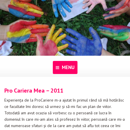
MENU
Acasă
Pro Cariera Mea – 2011
Despre noi
Experienţa de la ProCariere m-a ajutat în primul rând să mă hotărăsc
ce facultate îmi doresc să urmez şi să-mi fac un plan de viitor.
Programe
Totodată am avut ocazia să vorbesc cu o persoană ce lucra în
domeniul în care mi-am ales să profesez în viitor, persoană care mi-a
Pentru dascăli
dat numeroase sfaturi şi de la care am putut să aflu tot ceea ce îmi