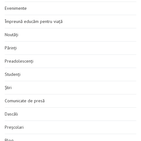
Evenimente
Împreună educăm pentru viață
Noutăți
Părinți
Preadolescenți
Studenți
Știri
Comunicate de presă
Dascăli
Preșcolari
Blog