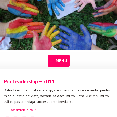
MENU
Acasă
Pro Leadership – 2011
Despre noi
Datorită echipei ProLeadership, acest program a reprezentat pentru
mine o lecție de viață, dovada că dacă îmi voi urma visele și îmi voi
Programe
trăi cu pasiune viața, succesul este inevitabil.
octombrie 7, 2014
Pentru dascăli