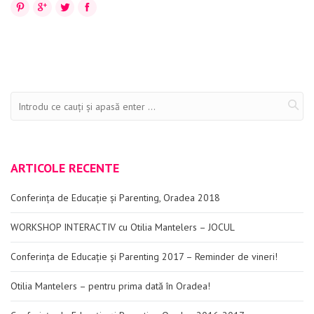
Pinterest
Google+
Twitter
Facebook
Evenimente
Materiale educaționale
Blog
Anunțuri
Contact
ARTICOLE RECENTE
Conferința de Educație și Parenting, Oradea 2018
WORKSHOP INTERACTIV cu Otilia Mantelers – JOCUL
Conferința de Educație și Parenting 2017 – Reminder de vineri!
Otilia Mantelers – pentru prima dată în Oradea!