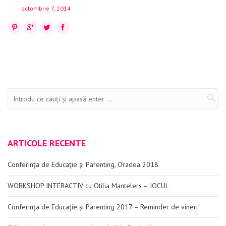
Evenimente
octombrie 7, 2014
Pinterest
Google+
Twitter
Facebook
Materiale educaționale
Blog
Anunțuri
Contact
ARTICOLE RECENTE
Conferința de Educație și Parenting, Oradea 2018
WORKSHOP INTERACTIV cu Otilia Mantelers – JOCUL
Conferința de Educație și Parenting 2017 – Reminder de vineri!