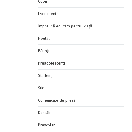
Copii
Evenimente
Împreună educăm pentru viață
Noutăți
Părinți
Preadolescenți
Studenți
Știri
Comunicate de presă
Dascăli
Preșcolari