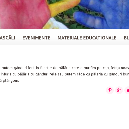
ASCĂLI
EVENIMENTE
MATERIALE EDUCAȚIONALE
B
că putem gândi diferit în funcţie de pălăria care o purtăm pe cap, fetiţa noa
 înfuria cu pălăria cu gânduri rele sau putem râde cu pălăria cu gânduri bun
să plângem.
Pinterest
Google
Tw