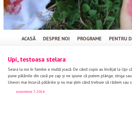
ACASĂ
DESPRE NOI
PROGRAME
PENTRU D
Upi, testoasa stelara
Seara la noi în familie e multă joacă. De când copiii au învăţat la Upi 
pune pălăriile din casă pe cap şi ne spune că putem plânge, striga sau
Uneori mai încurcă pălăriile şi nu mai ştim când trebuie să râdem sau 
octombrie 7, 2014