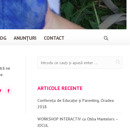
LOG
ANUNȚURI
CONTACT
stră ne
e.
ARTICOLE RECENTE
+
itter
Facebook
Conferința de Educație și Parenting, Oradea
2018
WORKSHOP INTERACTIV cu Otilia Mantelers –
JOCUL