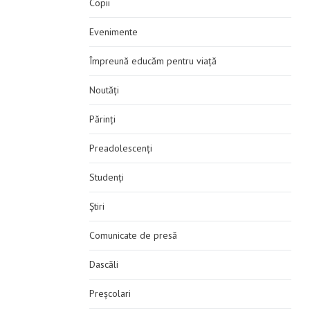
Copii
Evenimente
Împreună educăm pentru viață
Noutăți
Părinți
Preadolescenți
Studenți
Știri
Comunicate de presă
Dascăli
Preșcolari