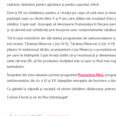
cadrelor didactice pentru găzduire și pentru suportul oferit.
Doni și Efi se reîntâlnesc pentru a-i învăța pe copii că sunt unici și mi
participă copii cu vârste între 5 și 9 ani, care alături de ursulețul Doni
sănătos. Copiii sunt încurajați să descopere frumusețea în fiecare pers
și să devină mai echilibrați prin însușirea unor comportamente sănătoa
Tot în luna octombrie am dat startul programului de autocunoaștere ș
trei nivele: Tărâmul Minervei I (cls IV-V), Tărâmul Minervei II (cls V-VI) 
pășesc în misteriosul tărâm, acompaniind-o pe Minerva, o preadolescent
pe care le întâmpină. Copii învață astfel să-și recunoască și denumeas
simți cât mai OK, să fie productivi, învățând mai cu spor și fiind mai or
tachinărilor.
Începând din luna ianuarie pornim programul
Procariera Mea
, progra
adolescenților de cls a XI și XII. Așteptăm mesajele de înscriere a dori
Cu gândul la zăpadă și vacanță, vă dorim sărbători călduroase, petrecut
Crăciun Fericit și un An Nou îmbelșugat!