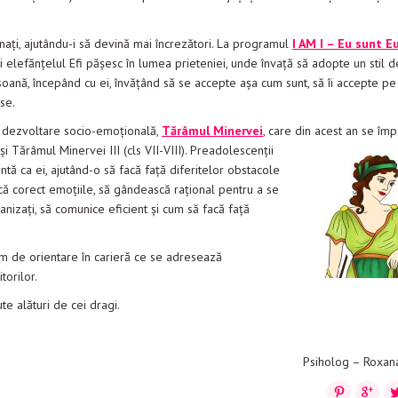
nunați, ajutându-i să devină mai încrezători. La programul
I AM I – Eu sunt E
 și elefănțelul Efi pășesc în lumea prieteniei, unde învață să adopte un stil d
oană, începând cu ei, învățând să se accepte așa cum sunt, să îi accepte pe 
se.
i dezvoltare socio-emoțională,
Tărâmul Minervei
, care din
acest an se împ
și Tărâmul Minervei III (cls VII-VIII). Preadolescenții
ă ca ei, ajutând-o să facă față diferitelor obstacole
că corect emoțiile, să gândească rațional pentru a se
ganizați, să comunice eficient și cum să facă față
m de orientare în carieră ce se adresează
torilor.
e alături de cei dragi.
Psiholog – Roxan
Pinterest
Google
Tw