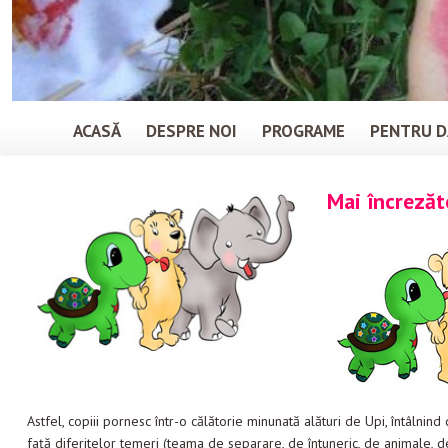
ACASĂ
DESPRE NOI
PROGRAME
PENTRU D
Mai încrezăto
Astfel, copiii pornesc într-o călătorie minunată alături de Upi, întâlnind
față diferitelor temeri (teama de separare, de întuneric, de animale, d