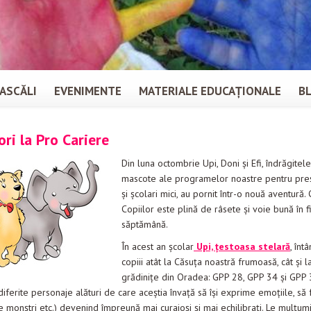
ASCĂLI
EVENIMENTE
MATERIALE EDUCAȚIONALE
B
ri la Pro Cariere
Din luna octombrie Upi, Doni și Efi, îndrăgitele
mascote ale programelor noastre pentru preș
și școlari mici, au pornit într-o nouă aventură.
Copiilor este plină de râsete și voie bună în 
săptămână.
În acest an școlar
Upi, țestoasa stelară
, înt
copiii atât la Căsuța noastră frumoasă, cât și la
grădinițe din Oradea: GPP 28, GPP 34 și GPP 
 diferite personaje alături de care aceștia învață să își exprime emoțiile, să 
e monștri etc.) devenind împreună mai curajoși și mai echilibrați. Le mulțu