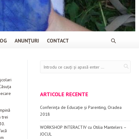
LOG
ANUNȚURI
CONTACT
colari
 Căsuța
fiecare
ARTICOLE RECENTE
Conferința de Educație și Parenting, Oradea
âmpină
2018
 trei
30.
WORKSHOP INTERACTIV cu Otilia Mantelers –
facă
JOCUL
mim