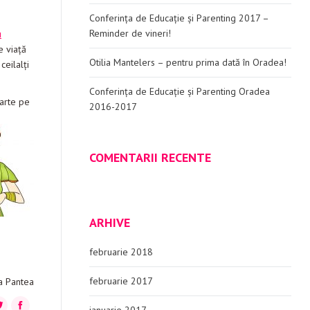
Conferința de Educație și Parenting 2017 –
Reminder de vineri!
u
e viață
Otilia Mantelers – pentru prima dată în Oradea!
ceilalți
Conferința de Educație și Parenting Oradea
arte pe
2016-2017
COMENTARII RECENTE
ARHIVE
februarie 2018
februarie 2017
a Pantea
+
itter
Facebook