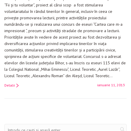
“Fii şi tu voluntar”, proiect al cărui scop a fost stimularea
voluntariatului în rândul tinerilor în general, inclusiv în ceea ce
priveşte promovarea lecturii, printre activităţile proiectului
numărându-se şi realizarea unui concurs de eseuri “Cartea care m-a
impresionat “, precum şi activităţi stradale de promovare a lecturii.
Priorităţile avute în vedere de acest proiect au fost dezvoltarea şi
diversificarea acţiunilor privind implicarea tinerilor în viaţa
comunităţii, stimularea creativităţii tinerilor şi a participării civice,
sprijinirea de acţiuni specifice de voluntariat. Concursul s-a adresat
elevilor din liceele județului Bihor, s-au înscris cu eseuri 115 elevi de
la Colegiul National „Mihai Eminescu”, Liceul Teoretic „Aurel Lazăr”,
Liceul Teoretic „Alexandru Roman” din Aleșd, Liceul Teoretic…
ianuarie 11, 2013
Detalii