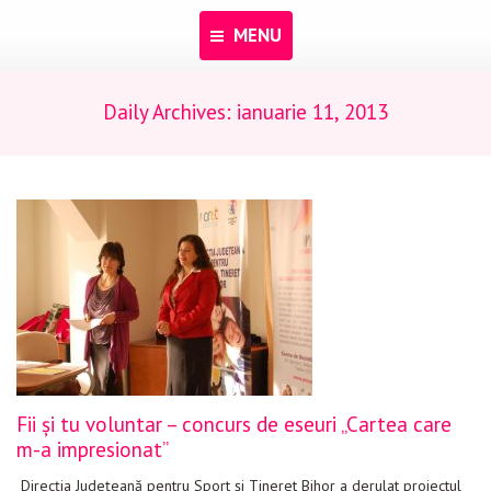
MENU
Daily Archives:
ianuarie 11, 2013
Acasă
Despre noi
Programe
Pentru dascăli
Evenimente
Materiale educaționale
Blog
Fii și tu voluntar – concurs de eseuri „Cartea care
Anunțuri
m-a impresionat”
Contact
Direcţia Judeţeană pentru Sport şi Tineret Bihor a derulat proiectul