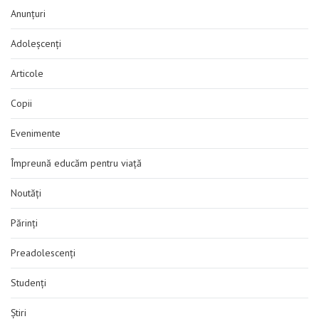
Anunțuri
Adoleșcenți
Articole
Copii
Evenimente
Împreună educăm pentru viață
Noutăți
Părinți
Preadolescenți
Studenți
Știri