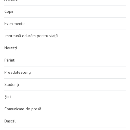
Copii
Evenimente
Împreună educăm pentru viață
Noutăți
Părinți
Preadolescenți
Studenți
Știri
Comunicate de presă
Dascăli