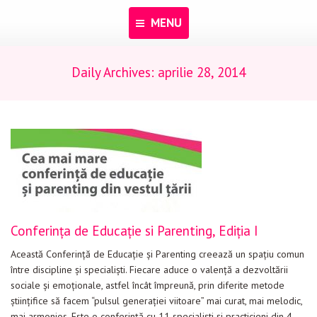
MENU
Daily Archives:
aprilie 28, 2014
Acasă
Despre noi
Programe
Pentru dascăli
Evenimente
Materiale educaționale
Conferința de Educație si Parenting, Ediția I
Blog
Această Conferință de Educație și Parenting creează un spațiu comun
între discipline și specialiști. Fiecare aduce o valență a dezvoltării
Anunțuri
sociale și emoționale, astfel încât împreună, prin diferite metode
științifice să facem “pulsul generației viitoare” mai curat, mai melodic,
Contact
mai armonios. Este o conferință cu 11 specialiști și practicieni din 4