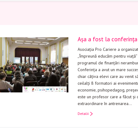
Așa a fost la conferinț
Asociația Pro Cariere a organizat
„Împreună educăm pentru viață” d
programul de finanțări neramburs
Conferința a avut un mare succes,
chiar câțiva elevi care au venit s
ceilalți 8 formatori ai evenimentu
economie, psihopedagog, președi
este un profesor care a făcut şi 
extraordinare în antrenarea…
Detalii