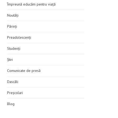
Împreună educăm pentru viață
Noutăți
Părinți
Preadolescenți
Studenți
Știri
Comunicate de presă
Dascăli
Preșcolari
Blog