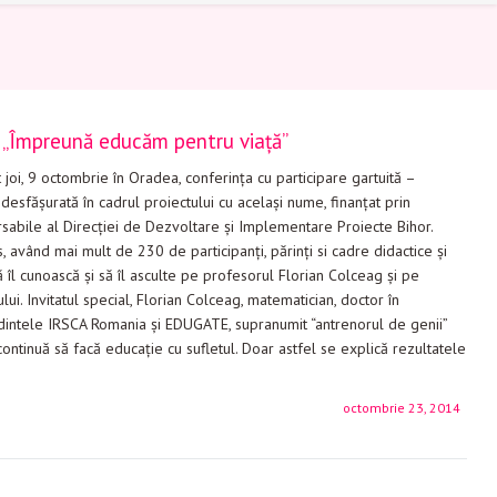
a „Împreună educăm pentru viață”
 joi, 9 octombrie în Oradea, conferinţa cu participare gartuită –
esfășurată în cadrul proiectului cu același nume, finanțat prin
abile al Direcției de Dezvoltare și Implementare Proiecte Bihor.
 având mai mult de 230 de participanți, părinți si cadre didactice și
ă îl cunoască și să îl asculte pe profesorul Florian Colceag și pe
lui. Invitatul special, Florian Colceag, matematician, doctor în
ntele IRSCA Romania și EDUGATE, supranumit “antrenorul de genii”
continuă să facă educaţie cu sufletul. Doar astfel se explică rezultatele
octombrie 23, 2014