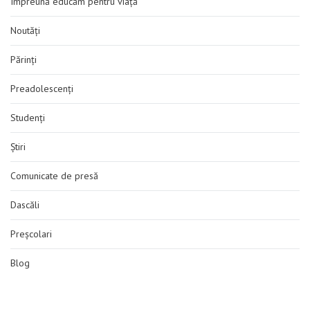
Împreună educăm pentru viață
Noutăți
Părinți
Preadolescenți
Studenți
Știri
Comunicate de presă
Dascăli
Preșcolari
Blog