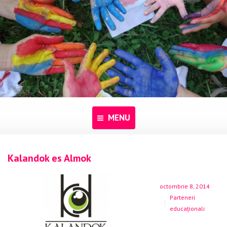
MENU
Acasă
Kalandok es Almok
Despre noi
octombrie 8, 2014
Programe
Parteneri
educaționali
Pentru dascăli