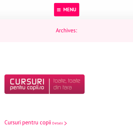
MENU
Archives:
Acasă
Despre noi
Programe
Pentru dascăli
Evenimente
Materiale educaționale
Blog
Anunțuri
Cursuri pentru copii
Detalii
Contact