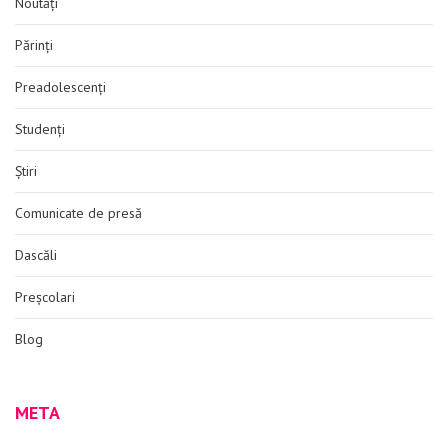
Noutăți
Părinți
Preadolescenți
Studenți
Știri
Comunicate de presă
Dascăli
Preșcolari
Blog
META