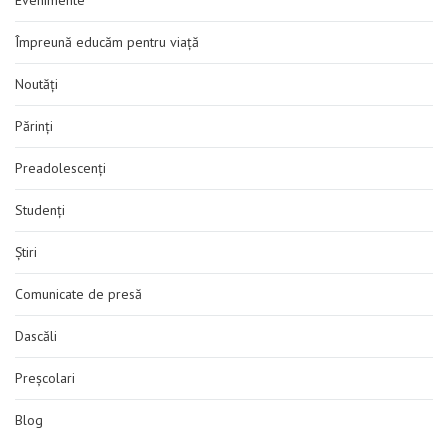
Evenimente
Împreună educăm pentru viață
Noutăți
Părinți
Preadolescenți
Studenți
Știri
Comunicate de presă
Dascăli
Preșcolari
Blog