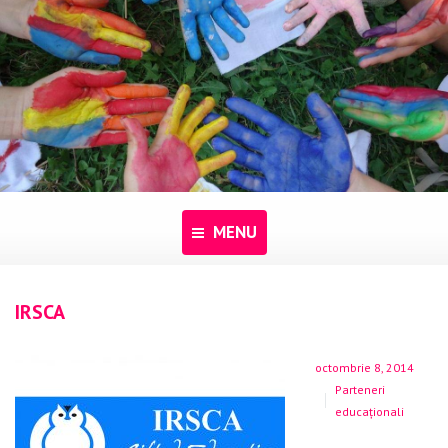
MENU
Acasă
IRSCA
Despre noi
octombrie 8, 2014
Programe
Parteneri
educaționali
Pentru dascăli