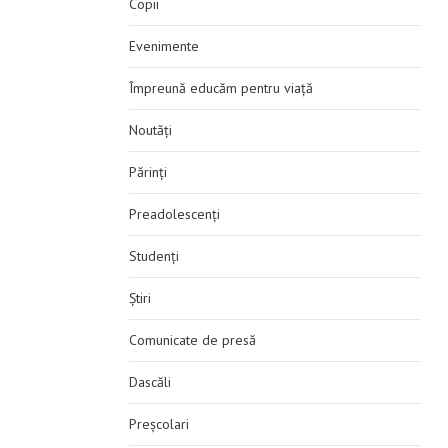
Copii
Evenimente
Împreună educăm pentru viață
Noutăți
Părinți
Preadolescenți
Studenți
Știri
Comunicate de presă
Dascăli
Preșcolari