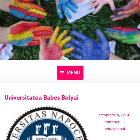
MENU
Acasă
Universitatea Babes Bolyai
Despre noi
octombrie 8, 2014
Programe
Parteneri
educaționali
Pentru dascăli