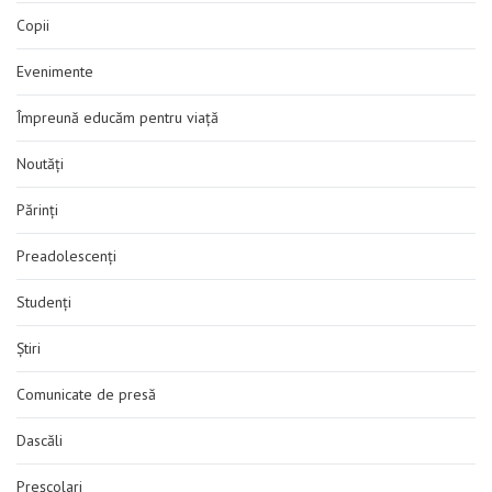
Copii
Evenimente
Împreună educăm pentru viață
Noutăți
Părinți
Preadolescenți
Studenți
Știri
Comunicate de presă
Dascăli
Preșcolari