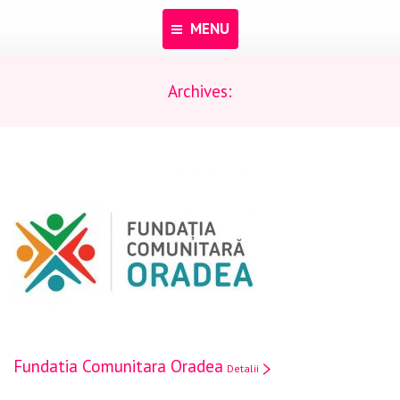
MENU
Archives:
Acasă
Despre noi
Programe
Pentru dascăli
Evenimente
Materiale educaționale
Blog
Anunțuri
Fundatia Comunitara Oradea
Detalii
Contact