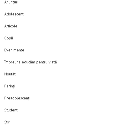
Anunțuri
Adoleșcenți
Articole
Copii
Evenimente
Împreună educăm pentru viață
Noutăți
Părinți
Preadolescenți
Studenți
Știri